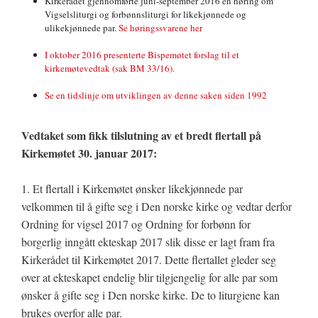
Kirkerådet gjennomførte juni-september 2016 en høring om
Vigselsliturgi og forbønnsliturgi for likekjønnede og
ulikekjønnede par.
Se høringssvarene her
I oktober 2016 presenterte Bispemøtet forslag til et
kirkemøtevedtak (sak BM 33/16).
Se en tidslinje om utviklingen av denne saken siden 1992
Vedtaket som fikk tilslutning av et bredt flertall på
Kirkemøtet 30. januar 2017:
1. Et flertall i Kirkemøtet ønsker likekjønnede par
velkommen til å gifte seg i Den norske kirke og vedtar derfor
Ordning for vigsel 2017 og Ordning for forbønn for
borgerlig inngått ekteskap 2017 slik disse er lagt fram fra
Kirkerådet til Kirkemøtet 2017. Dette flertallet gleder seg
over at ekteskapet endelig blir tilgjengelig for alle par som
ønsker å gifte seg i Den norske kirke. De to liturgiene kan
brukes overfor alle par.