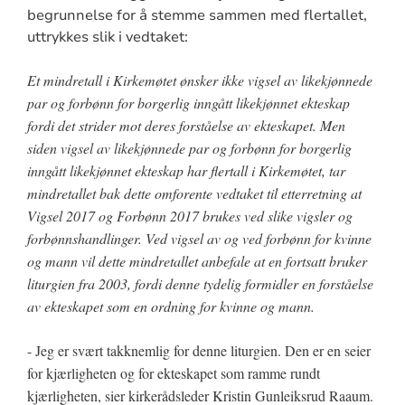
begrunnelse for å stemme sammen med flertallet,
uttrykkes slik i vedtaket:
Et mindretall i Kirkemøtet ønsker ikke vigsel av likekjønnede
par og forbønn for borgerlig inngått likekjønnet ekteskap
fordi det strider mot deres forståelse av ekteskapet. Men
siden vigsel av likekjønnede par og forbønn for borgerlig
inngått likekjønnet ekteskap har flertall i Kirkemøtet, tar
mindretallet bak dette omforente vedtaket til etterretning at
Vigsel 2017 og Forbønn 2017 brukes ved slike vigsler og
forbønnshandlinger. Ved vigsel av og ved forbønn for kvinne
og mann vil dette mindretallet anbefale at en fortsatt bruker
liturgien fra 2003, fordi denne tydelig formidler en forståelse
av ekteskapet som en ordning for kvinne og mann.
- Jeg er svært takknemlig for denne liturgien. Den er en seier
for kjærligheten og for ekteskapet som ramme rundt
kjærligheten, sier kirkerådsleder Kristin Gunleiksrud Raaum.