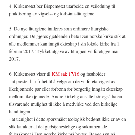
4. Kirkemøtet ber Bispemøtet utarbeide en veiledning til
praktisering av vigsels- og forbønnsliturgiene.
5. De nye liturgiene innføres som ordinære liturgiske
ordninger. De gjøres gjeldende i hele Den norske kirke slik at
alle medlemmer kan inngå ekteskap i sin lokale kirke fra 1.
februar 2017. Trykket utgave av liturgien vil foreligge mai
2017.
6. Kirkemøtet viser til
KM sak 17/16
og fastholder
- at prester har frihet til å velge om de vil foreta vigsel av
likekjønnede par eller forbønn for borgerlig inngått ekteskap
mellom likekjønnede. Andre kirkelig ansatte bør også ha en
tilsvarende mulighet til ikke å medvirke ved den kirkelige
handlingen.
- at uenighet i dette spørsmålet teologisk bedømt ikke er av en
slik karakter at det gudstjenestelige og sakramentale
fellesskapet i Den norske kirke må brytes. Begge syn på