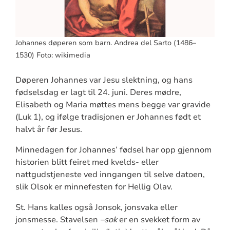
Johannes døperen som barn. Andrea del Sarto (1486–
1530) Foto: wikimedia
Døperen Johannes var Jesu slektning, og hans
fødselsdag er lagt til 24. juni. Deres mødre,
Elisabeth og Maria møttes mens begge var gravide
(Luk 1), og ifølge tradisjonen er Johannes født et
halvt år før Jesus.
Minnedagen for Johannes’ fødsel har opp gjennom
historien blitt feiret med kvelds- eller
nattgudstjeneste ved inngangen til selve datoen,
slik Olsok er minnefesten for Hellig Olav.
St. Hans kalles også Jonsok, jonsvaka eller
jonsmesse. Stavelsen
–sok
er en svekket form av