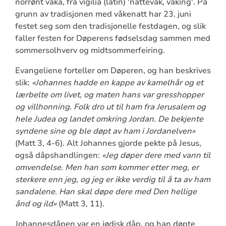
norrønt vaka, fra vigilia (latin) 'nattevåk, våking'. På
grunn av tradisjonen med våkenatt har 23. juni
festet seg som den tradisjonelle festdagen, og slik
faller festen for Døperens fødselsdag sammen med
sommersolhverv og midtsommerfeiring.
Evangeliene forteller om Døperen, og han beskrives
slik:
«Johannes hadde en kappe av kamelhår og et
lærbelte om livet, og maten hans var gresshopper
og villhonning. Folk dro ut til ham fra Jerusalem og
hele Judea og landet omkring Jordan. De bekjente
syndene sine og ble døpt av ham i Jordanelven»
(Matt 3, 4-6). Alt Johannes gjorde pekte på Jesus,
også dåpshandlingen:
«Jeg døper dere med vann til
omvendelse. Men han som kommer etter meg, er
sterkere enn jeg, og jeg er ikke verdig til å ta av ham
sandalene. Han skal døpe dere med Den hellige
ånd og ild»
(Matt 3, 11).
Johannesdåpen var en jødisk dåp, og han døpte