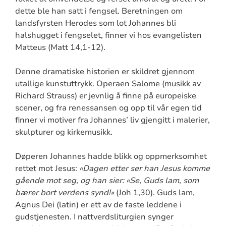
dette ble han satt i fengsel. Beretningen om
landsfyrsten Herodes som lot Johannes bli
halshugget i fengselet, finner vi hos evangelisten
Matteus (Matt 14,1-12).
Denne dramatiske historien er skildret gjennom
utallige kunstuttrykk. Operaen Salome (musikk av
Richard Strauss) er jevnlig å finne på europeiske
scener, og fra renessansen og opp til vår egen tid
finner vi motiver fra Johannes’ liv gjengitt i malerier,
skulpturer og kirkemusikk.
Døperen Johannes hadde blikk og oppmerksomhet
rettet mot Jesus:
«Dagen etter ser han Jesus komme
gående mot seg, og han sier: «Se, Guds lam, som
bærer bort verdens synd!»
(Joh 1,30). Guds lam,
Agnus Dei (latin) er ett av de faste leddene i
gudstjenesten. I nattverdsliturgien synger