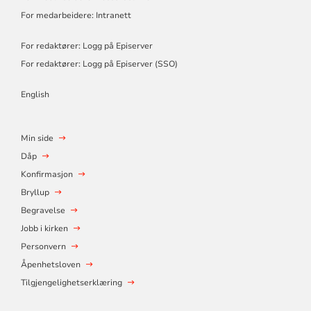
For medarbeidere: Intranett
For redaktører: Logg på Episerver
For redaktører: Logg på Episerver (SSO)
English
Min side
Dåp
Konfirmasjon
Bryllup
Begravelse
Jobb i kirken
Personvern
Åpenhetsloven
Tilgjengelighetserklæring