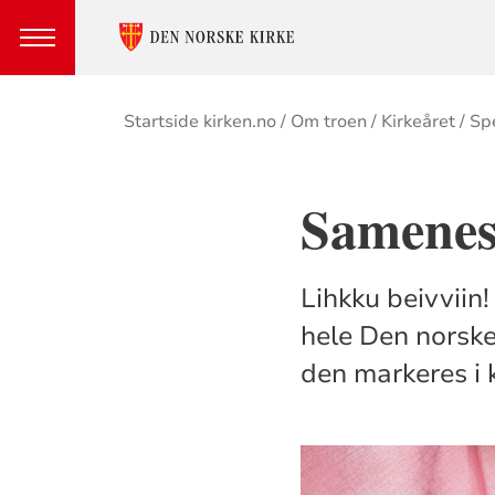
Brødsmulesti
Startside kirken.no
Om troen
Kirkeåret
Sp
Samenes 
Lihkku beivviin
hele Den norske
den markeres i k