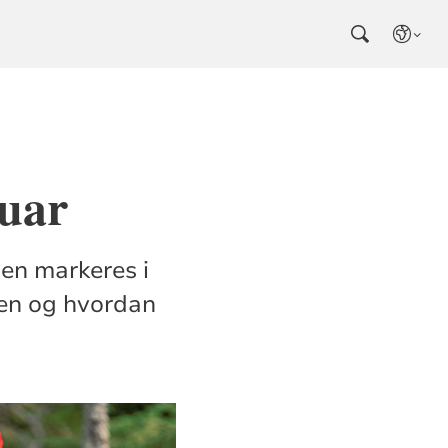
ruar
gen markeres i
gen og hvordan