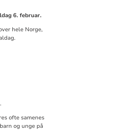
ldag 6. februar.
over hele Norge,
aldag.
.
eres ofte samenes
 barn og unge på