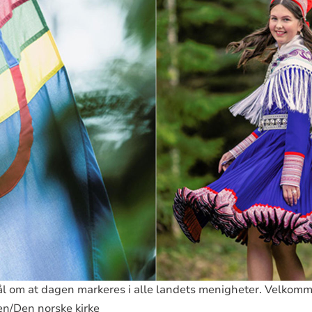
l om at dagen markeres i alle landets menigheter. Velkommen
en/Den norske kirke