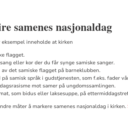
ire samenes nasjonaldag
 eksempel inneholde at kirken
ke flagget.
ysang eller kor der du får synge samiske sanger.
 av det samiske flagget på barneklubben.
 på samisk språk i gudstjenesten, som f.eks. fader vår
rdagsrasisme mot samer på ungdomssamlingen.
mat, som bidus eller laksesuppe, på ettermiddagstref
ndre måter å markere samenes nasjonaldag i kirken.