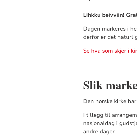
Lihkku beivviin! Gr
Dagen markeres i hel
derfor er det naturl
Se hva som skjer i ki
Slik mark
Den norske kirke har
I tillegg til arrang
nasjonaldag i gudst
andre dager.