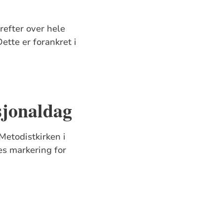
efter over hele
Dette er forankret i
sjonaldag
Metodistkirken i
es markering for