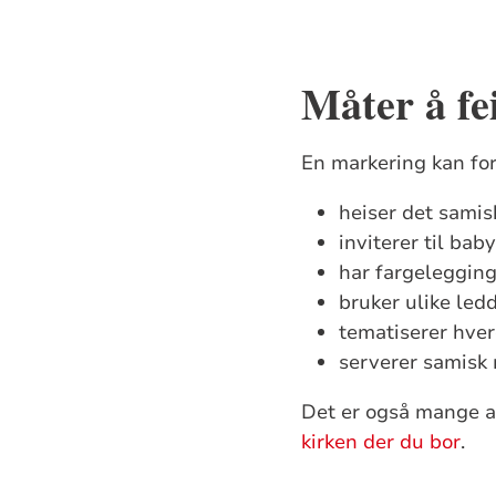
Måter å fe
En markering kan for
heiser det samis
inviterer til bab
har fargelegging
bruker ulike ledd
tematiserer hve
serverer samisk 
Det er også mange a
kirken der du bor
.