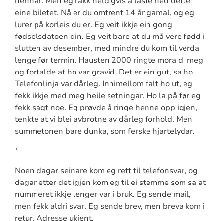
hennar. Men eg rakk heldigvis å laste ned dette
eine biletet. Nå er du omtrent 14 år gamal, og eg
lurer på korleis du er. Eg veit ikkje ein gong
fødselsdatoen din. Eg veit bare at du må vere fødd i
slutten av desember, med mindre du kom til verda
lenge før termin. Hausten 2000 ringte mora di meg
og fortalde at ho var gravid. Det er ein gut, sa ho.
Telefonlinja var dårleg. Innimellom falt ho ut, eg
fekk ikkje med meg heile setningar. Ho la på før eg
fekk sagt noe. Eg prøvde å ringe henne opp igjen,
tenkte at vi blei avbrotne av dårleg forhold. Men
summetonen bare dunka, som ferske hjartelydar.
*
Noen dagar seinare kom eg rett til telefonsvar, og
dagar etter det igjen kom eg til ei stemme som sa at
nummeret ikkje lenger var i bruk. Eg sende mail,
men fekk aldri svar. Eg sende brev, men breva kom i
retur. Adresse ukjent.