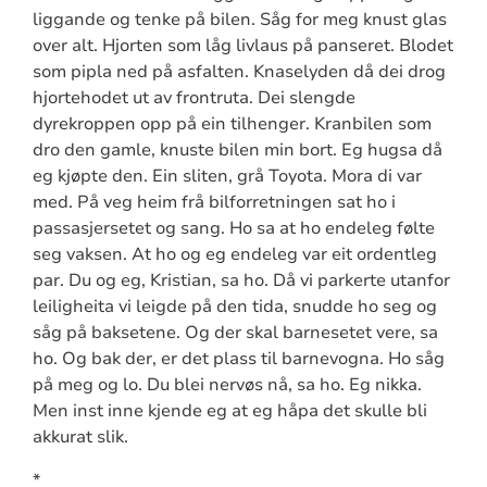
liggande og tenke på bilen. Såg for meg knust glas
over alt. Hjorten som låg livlaus på panseret. Blodet
som pipla ned på asfalten. Knaselyden då dei drog
hjortehodet ut av frontruta. Dei slengde
dyrekroppen opp på ein tilhenger. Kranbilen som
dro den gamle, knuste bilen min bort. Eg hugsa då
eg kjøpte den. Ein sliten, grå Toyota. Mora di var
med. På veg heim frå bilforretningen sat ho i
passasjersetet og sang. Ho sa at ho endeleg følte
seg vaksen. At ho og eg endeleg var eit ordentleg
par. Du og eg, Kristian, sa ho. Då vi parkerte utanfor
leiligheita vi leigde på den tida, snudde ho seg og
såg på baksetene. Og der skal barnesetet vere, sa
ho. Og bak der, er det plass til barnevogna. Ho såg
på meg og lo. Du blei nervøs nå, sa ho. Eg nikka.
Men inst inne kjende eg at eg håpa det skulle bli
akkurat slik.
*