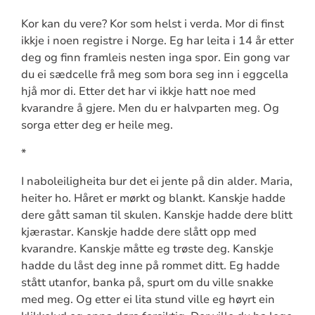
Kor kan du vere? Kor som helst i verda. Mor di finst
ikkje i noen registre i Norge. Eg har leita i 14 år etter
deg og finn framleis nesten inga spor. Ein gong var
du ei sædcelle frå meg som bora seg inn i eggcella
hjå mor di. Etter det har vi ikkje hatt noe med
kvarandre å gjere. Men du er halvparten meg. Og
sorga etter deg er heile meg.
*
I naboleiligheita bur det ei jente på din alder. Maria,
heiter ho. Håret er mørkt og blankt. Kanskje hadde
dere gått saman til skulen. Kanskje hadde dere blitt
kjærastar. Kanskje hadde dere slått opp med
kvarandre. Kanskje måtte eg trøste deg. Kanskje
hadde du låst deg inne på rommet ditt. Eg hadde
stått utanfor, banka på, spurt om du ville snakke
med meg. Og etter ei lita stund ville eg høyrt ein