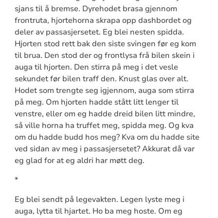
sjans til å bremse. Dyrehodet brasa gjennom
frontruta, hjortehorna skrapa opp dashbordet og
deler av passasjersetet. Eg blei nesten spidda.
Hjorten stod rett bak den siste svingen før eg kom
til brua. Den stod der og frontlysa frå bilen skein i
auga til hjorten. Den stirra på meg i det vesle
sekundet før bilen traff den. Knust glas over alt.
Hodet som trengte seg igjennom, auga som stirra
på meg. Om hjorten hadde stått litt lenger til
venstre, eller om eg hadde dreid bilen litt mindre,
så ville horna ha truffet meg, spidda meg. Og kva
om du hadde budd hos meg? Kva om du hadde site
ved sidan av meg i passasjersetet? Akkurat då var
eg glad for at eg aldri har møtt deg.
*
Eg blei sendt på legevakten. Legen lyste meg i
auga, lytta til hjartet. Ho ba meg hoste. Om eg