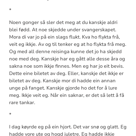
*
Noen gonger så sler det meg at du kanskje aldri
blei fødd. At noe skjedde under svangerskapet.
Mora di var jo på ein slags flukt. Kva ho flykta frå,
veit eg ikkje. Av og til tenker eg at ho flykta frå meg.
Og med all denne reisinga kunne det jo ha skjedd
noe med deg. Kanskje har eg gått alle desse åra og
sakna noe som ikkje finnes. Men eg har jo eit bevis.
Dette eine biletet av deg. Eller, kanskje det ikkje er
biletet av deg. Kanskje mor di hadde ein annan
unge på fanget. Kanskje gjorde ho det for å lure
meg. Ikkje veit eg. Når ein saknar, er det så lett å få
rare tankar.
*
I dag køyrde eg på ein hjort. Det var snø og glatt. Eg
hadde vore ute og hogd juletre. Eg hadde ikkje