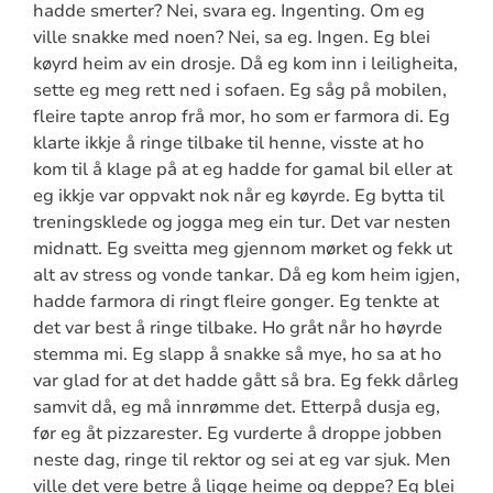
hadde smerter? Nei, svara eg. Ingenting. Om eg
ville snakke med noen? Nei, sa eg. Ingen. Eg blei
køyrd heim av ein drosje. Då eg kom inn i leiligheita,
sette eg meg rett ned i sofaen. Eg såg på mobilen,
fleire tapte anrop frå mor, ho som er farmora di. Eg
klarte ikkje å ringe tilbake til henne, visste at ho
kom til å klage på at eg hadde for gamal bil eller at
eg ikkje var oppvakt nok når eg køyrde. Eg bytta til
treningsklede og jogga meg ein tur. Det var nesten
midnatt. Eg sveitta meg gjennom mørket og fekk ut
alt av stress og vonde tankar. Då eg kom heim igjen,
hadde farmora di ringt fleire gonger. Eg tenkte at
det var best å ringe tilbake. Ho gråt når ho høyrde
stemma mi. Eg slapp å snakke så mye, ho sa at ho
var glad for at det hadde gått så bra. Eg fekk dårleg
samvit då, eg må innrømme det. Etterpå dusja eg,
før eg åt pizzarester. Eg vurderte å droppe jobben
neste dag, ringe til rektor og sei at eg var sjuk. Men
ville det vere betre å ligge heime og deppe? Eg blei