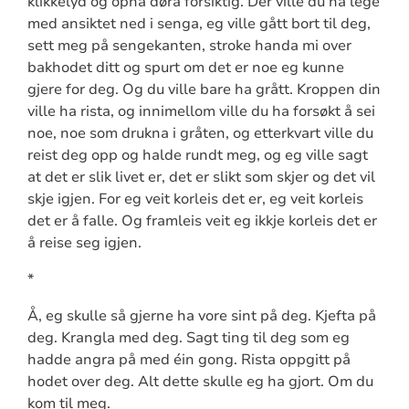
klikkelyd og opna døra forsiktig. Der ville du ha lege
med ansiktet ned i senga, eg ville gått bort til deg,
sett meg på sengekanten, stroke handa mi over
bakhodet ditt og spurt om det er noe eg kunne
gjere for deg. Og du ville bare ha grått. Kroppen din
ville ha rista, og innimellom ville du ha forsøkt å sei
noe, noe som drukna i gråten, og etterkvart ville du
reist deg opp og halde rundt meg, og eg ville sagt
at det er slik livet er, det er slikt som skjer og det vil
skje igjen. For eg veit korleis det er, eg veit korleis
det er å falle. Og framleis veit eg ikkje korleis det er
å reise seg igjen.
*
Å, eg skulle så gjerne ha vore sint på deg. Kjefta på
deg. Krangla med deg. Sagt ting til deg som eg
hadde angra på med éin gong. Rista oppgitt på
hodet over deg. Alt dette skulle eg ha gjort. Om du
kom til meg.