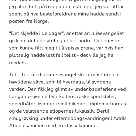
jeg aldri helt på hva pappa leste opp; jeg var altfor
spent på hva besteforeldrene mine hadde sendt i
posten fra Norge.
"Det skjedde i de dager", år etter år: Juleevangeliet
gikk inn det ene øret og ut det andre. Det eneste
som kunne fått meg til å spisse ørene, var hvis han
plutselig hadde lest feil tekst - dét ville jeg ha
merket.
Tett i tett med denne evangeliske atmosfæren, i
høytidene såvel som til hverdags, lå syndens
verden. Den fikk jeg glimt av under badeferiene ved
Langano-sjøen eller i Sodere: raske sportsbiler,
speedbåter, kvinner i små bikinier - diplomatbarnas
og de velstående etiopernes luksusliv. Dertil
smugrøyking under ettermiddagsvandringer i Addis
Abeba sammen med en klassekamerat.