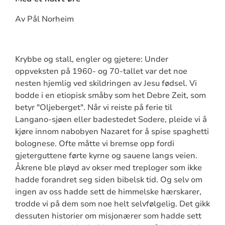
Av Pål Norheim
Krybbe og stall, engler og gjetere: Under
oppveksten på 1960- og 70-tallet var det noe
nesten hjemlig ved skildringen av Jesu fødsel. Vi
bodde i en etiopisk småby som het Debre Zeit, som
betyr "Oljeberget". Når vi reiste på ferie til
Langano-sjøen eller badestedet Sodere, pleide vi å
kjøre innom nabobyen Nazaret for å spise spaghetti
bolognese. Ofte måtte vi bremse opp fordi
gjeterguttene førte kyrne og sauene langs veien.
Åkrene ble pløyd av okser med treploger som ikke
hadde forandret seg siden bibelsk tid. Og selv om
ingen av oss hadde sett de himmelske hærskarer,
trodde vi på dem som noe helt selvfølgelig. Det gikk
dessuten historier om misjonærer som hadde sett