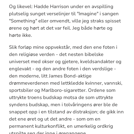
Og likevel: Hadde Harrison under en avspilling
plutselig sunget verselinjer til "Imagine" i sangen
"Something" eller omvendt, ville jeg straks spisset
ørene og hørt at det var feil. Jeg både hørte og
hørte ikke.
Slik forløp mine oppvekstår, med den ene foten i
den religiøse verden - det nesten bibelske
universet med okser og gjetere, kveldsandakter og
englevakt - og den andre foten i den verdslige -
den moderne, litt James Bond-aktige
drømmeverdenen med lettkledde kvinner, vannski,
sportsbiler og Marlboro-sigaretter. Ordene som
uttrykte troens budskap motsa de som uttrykte
syndens budskap, men i tolvåringens ører ble de
snappet opp i en tilstand av distraksjon; de gikk inn
det ene øret og ut det andre - som om en
permanent kulturkonflikt, en umerkelig ordkrig
utspilte seg der inne i øregangene.