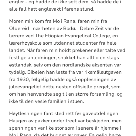
engler - og hadde de ikke sett dem, så hadde de i
alle fall hatt englevakt i farens stund.
Moren min kom fra Mo i Rana, faren min fra
Oldereid i nærheten av Bodø. I Debre Zeit var de
lærere ved The Etiopian Evangelical College, en
lærerhøyskole som utdannet studenter fra hele
landet. Når faren min holdt prekener eller talte ved
festlige anledninger, snakket han alltid en slags
østlandsk, selv om den nordlandske aksenten var
tydelig. Bibelen han leste fra var riksmålsutgaven
fra 1930, følgelig hadde også opplesningen av
juleevangeliet dette nesten offisielle preget, som
om han henvendte seg til en større forsamling, og
ikke til den vesle familien i stuen.
Høytlesningen fant sted rett før gaveutdelingen.
Haugen av pakker under treet var beskjeden, men
spenningen var like stor som i senere år hjemme i
Mo i Rana, da det bugnet av gaver. Følgelig hørte