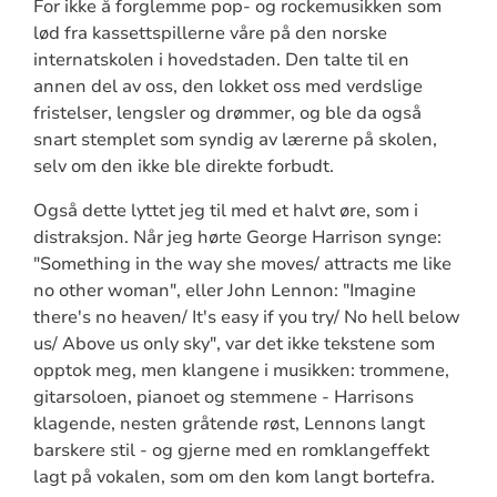
For ikke å forglemme pop- og rockemusikken som
lød fra kassettspillerne våre på den norske
internatskolen i hovedstaden. Den talte til en
annen del av oss, den lokket oss med verdslige
fristelser, lengsler og drømmer, og ble da også
snart stemplet som syndig av lærerne på skolen,
selv om den ikke ble direkte forbudt.
Også dette lyttet jeg til med et halvt øre, som i
distraksjon. Når jeg hørte George Harrison synge:
"Something in the way she moves/ attracts me like
no other woman", eller John Lennon: "Imagine
there's no heaven/ It's easy if you try/ No hell below
us/ Above us only sky", var det ikke tekstene som
opptok meg, men klangene i musikken: trommene,
gitarsoloen, pianoet og stemmene - Harrisons
klagende, nesten gråtende røst, Lennons langt
barskere stil - og gjerne med en romklangeffekt
lagt på vokalen, som om den kom langt bortefra.