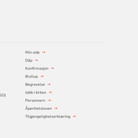
Min side
Dåp
Konfirmasjon
Bryllup
Begravelse
Jobb i kirken
SSO)
Personvern
Åpenhetsloven
Tilgjengelighetserklæring