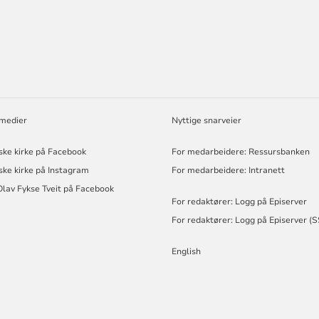
ORMASJON
 medier
Nyttige snarveier
ske kirke på Facebook
For medarbeidere: Ressursbanken
ske kirke på Instagram
For medarbeidere: Intranett
Olav Fykse Tveit på Facebook
For redaktører: Logg på Episerver
For redaktører: Logg på Episerver (
English