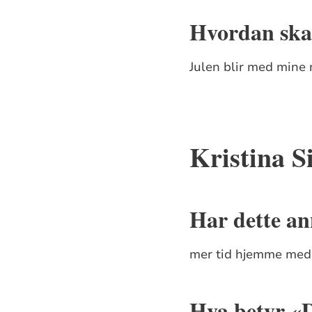
Hvordan skal
Julen blir med mine 
Kristina 
Har dette an
mer tid hjemme med 
Hva betyr «D