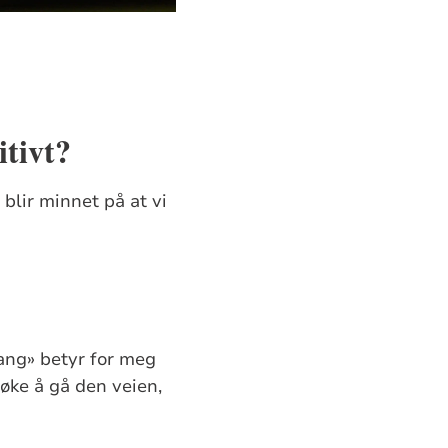
itivt?
blir minnet på at vi
 sang» betyr for meg
søke å gå den veien,