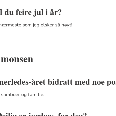
 du feire jul i år?
nærmeste som jeg elsker så høyt!
Simonsen
nerledes-året bidratt med noe pos
samboer og familie.
eilig er jorden» for deg?