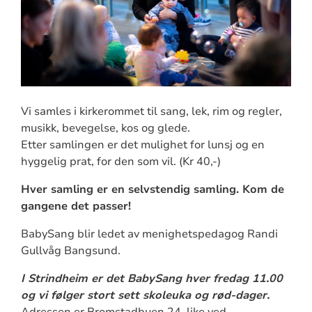
Vi samles i kirkerommet til sang, lek, rim og regler,
musikk, bevegelse, kos og glede.
Etter samlingen er det mulighet for lunsj og en
hyggelig prat, for den som vil. (Kr 40,-)
Hver samling er en selvstendig samling. Kom de
gangene det passer!
BabySang blir ledet av menighetspedagog Randi
Gullvåg Bangsund.
I Strindheim er det BabySang hver fredag 11.00
og vi følger stort sett skoleuka og rød-dager.
Adressen er Bromstadbuen 24, like ved