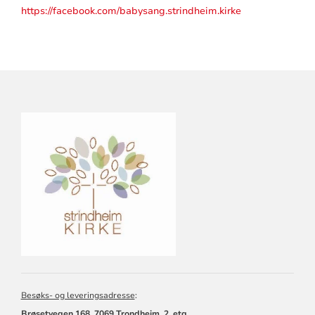
https://facebook.com/babysang.strindheim.kirke
KONTAKTINFORMASJON
FOR
STRINDHEIM
MENIGHET
Besøks- og leveringsadresse
:
Brøsetvegen 168, 7069 Trondheim. 2. etg.