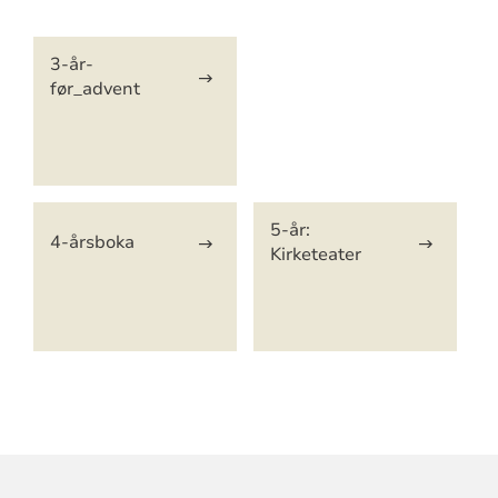
Artikkelsnarveger
3-år-
før_advent
5-år:
4-årsboka
Kirketeater