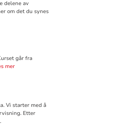
ke delene av
mer om det du synes
urset går fra
es mer
. Vi starter med å
rvisning. Etter
.