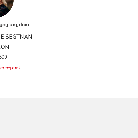
agog ungdom
NE SEGTNAN
ONI
509
ise e-post
ORMASJON