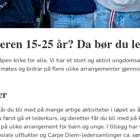
deren 15-25 år? Da bør du le
åpen kirke for alle. Vi har et stort og aktivt ungdom
øtes og bidrar på flere ulike arrangementer gjenno
er
 du bli med på mange artige aktiviteter i løpet av år
ørst gå et lederkurs, og deretter får du bli med på 
å ulike arrangement for barn og unge. I tillegg har 
siale utflukter og Carpe Diem-ledersamlinger ca. sø