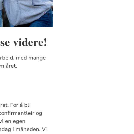
se videre!
sarbeid, med mange
m året.
et. For å bli
konfirmantleir og
vi en egen
ndag i måneden. Vi