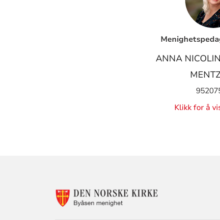
Menighetsped
ANNA NICOLI
MENTZ
95207
Klikk for å v
KONTAKTINF
FOR
BYÅSEN