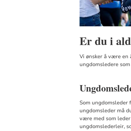
Er du i al
Vi ønsker å være en 
ungdomsledere som m
Ungdomsled
Som ungdomsleder får
ungdomsleder må du f
være med som leder p
ungdomslederleir, so