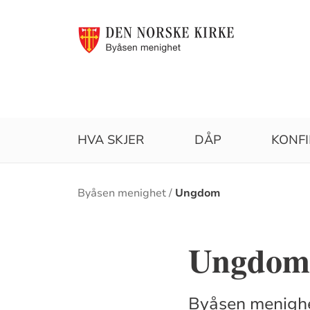
HVA SKJER
DÅP
KONF
Brødsmulesti
Byåsen menighet
Ungdom
Ungdom
Byåsen menighet