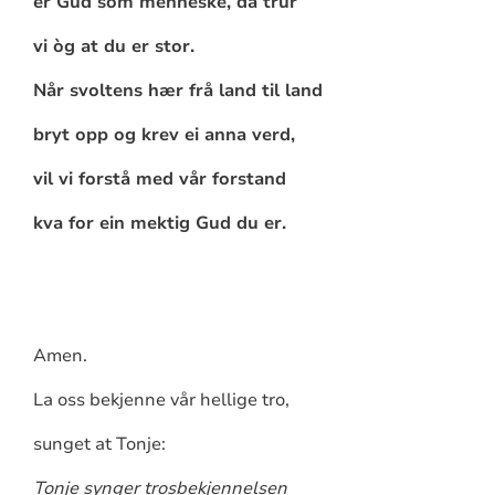
er Gud som menneske, da trur
vi òg at du er stor.
Når svoltens hær frå land til land
bryt opp og krev ei anna verd,
vil vi forstå med vår forstand
kva for ein mektig Gud du er.
Amen.
La oss bekjenne vår hellige tro,
sunget at Tonje:
Tonje synger trosbekjennelsen