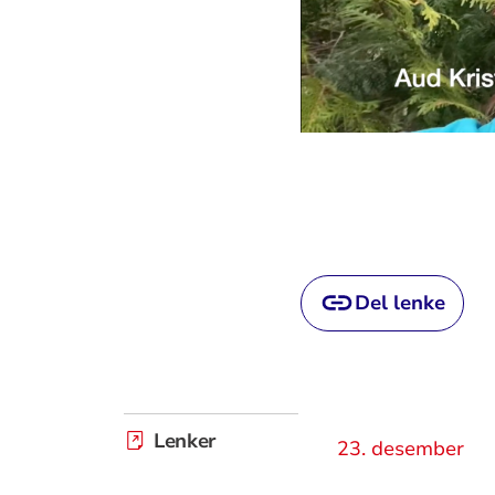
Del lenke
Lenker
23. desember