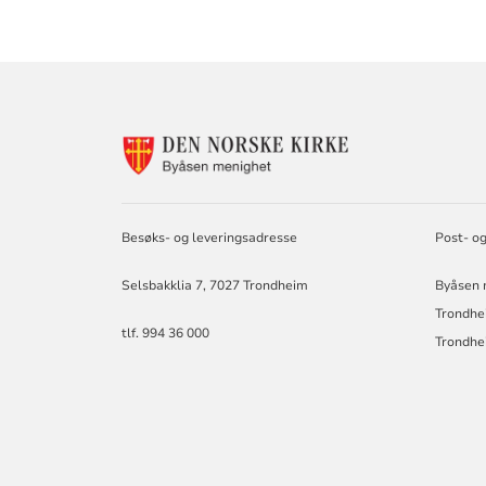
KONTAKTINF
FOR
BYÅSEN
MENIGHET
Besøks- og leveringsadresse
Post- o
Selsbakklia 7, 7027 Trondheim
Byåsen m
Trondhe
tlf. 994 36 000
Trondhe