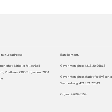
ORMASJON
g fakturaadresse
Bankkontonr.
enighet, Kirkelig fellesråd i
Gaver menighet: 4213.20.96818
im, Postboks 2300 Torgarden, 7004
Gaver Menighetsbladet for Byåsen 
im
Sverresborg: 4213.21.72549
Org.nr. 976998154