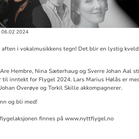
rt 06.02 2024
k aften i vokalmusikkens tegn! Det blir en lystig kve
Are Hembre, Nina Sæterhaug og Sverre Johan Aal sti
til inntekt for Flygel 2024. Lars Marius Hølås er med
ohan Overøye og Torkil Skille akkompagnerer.
enn og bli med!
flygelaksjonen finnes på www.nyttflygel.no