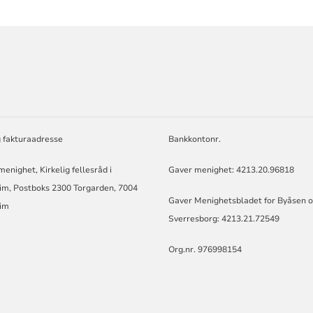
ORMASJON
g fakturaadresse
Bankkontonr.
enighet, Kirkelig fellesråd i
Gaver menighet: 4213.20.96818
im, Postboks 2300 Torgarden, 7004
Gaver Menighetsbladet for Byåsen 
im
Sverresborg: 4213.21.72549
Org.nr. 976998154