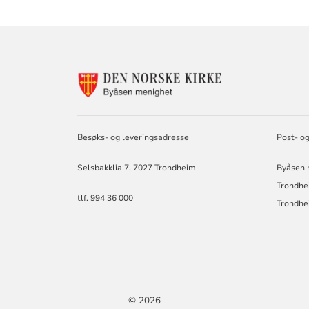
KONTAKTINF
FOR
BYÅSEN
MENIGHET
Besøks- og leveringsadresse
Post- o
Selsbakklia 7, 7027 Trondheim
Byåsen m
Trondhe
tlf. 994 36 000
Trondhe
© 2026