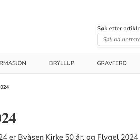
Søk etter artik
IRMASJON
BRYLLUP
GRAVFERD
2024
024
4 er Byåsen Kirke 50 år, og Flygel 2024