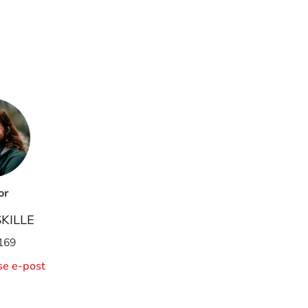
or
SKILLE
169
ise e-post