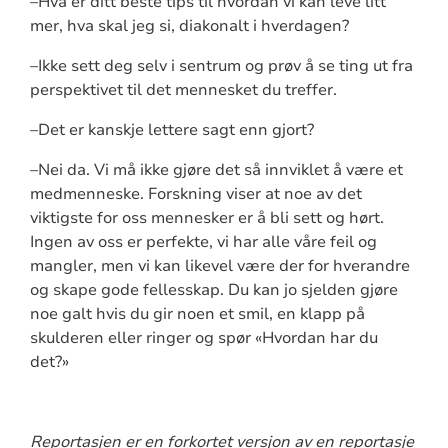
–Hva er ditt beste tips til hvordan vi kan leve litt
mer, hva skal jeg si, diakonalt i hverdagen?
–Ikke sett deg selv i sentrum og prøv å se ting ut fra
perspektivet til det mennesket du treffer.
–Det er kanskje lettere sagt enn gjort?
–Nei da. Vi må ikke gjøre det så innviklet å være et
medmenneske. Forskning viser at noe av det
viktigste for oss mennesker er å bli sett og hørt.
Ingen av oss er perfekte, vi har alle våre feil og
mangler, men vi kan likevel være der for hverandre
og skape gode fellesskap. Du kan jo sjelden gjøre
noe galt hvis du gir noen et smil, en klapp på
skulderen eller ringer og spør «Hvordan har du
det?»
Reportasjen er en forkortet versjon av en reportasje