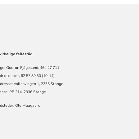
ORMASJON
irkelige fellesråd
rge: Gudrun Fjågesund, 464 27 711
irkekontor, 62 57 89 30 (10-14)
dresse: Vollasvingen 1, 2335 Stange
esse: PB 214, 2336 Stange
ådsleder: Ole Maagaard