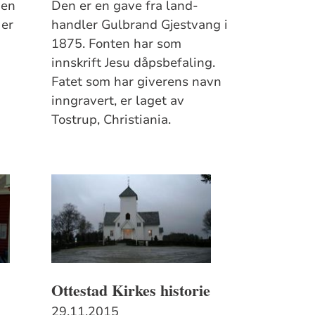
Den
Den er en gave fra land­
 er
handler Gulbrand Gjestvang i
1875. Fonten har som
innskrift Jesu dåps­befaling.
Fatet som har giverens navn
inngravert, er laget av
Tostrup, Chri­stiania.
Ottestad Kirkes historie
29.11.2015