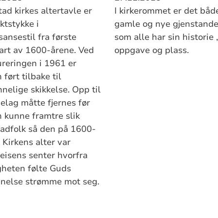
ad kirkes altertavle er
I kirkerommet er det båd
ktstykke i
gamle og nye gjenstande
ansestil fra første
som alle har sin historie 
rt av 1600-årene. Ved
oppgave og plass.
ureringen i 1961 er
 ført tilbake til
nelige skikkelse. Opp til
gelag måtte fjernes før
n kunne framtre slik
tadfolk så den på 1600-
var
deisens senter hvorfra
heten følte Guds
g­nelse strømme mot seg.