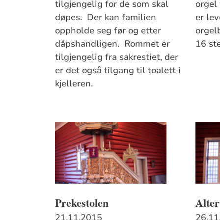
tilgjengelig for de som skal
orgel 
døpes. Der kan familien
er lev
oppholde seg før og etter
orgel
dåpshandligen. Rommet er
16 st
tilgjengelig fra sakrestiet, der
er det også tilgang til toalett i
kjelleren.
Prekestolen
Alter
21.11.2015
26.11