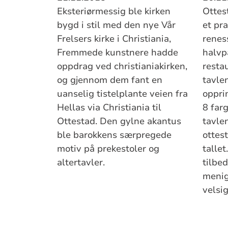
Eksteriørmessig ble kirken
Ottest
bygd i stil med den nye Vår
et pra
Frelsers kirke i Chri­stiania,
reness
Fremmede kunstnere hadde
halvpa
oppdrag ved christianiakirken,
resta
og gjennom dem fant en
tavlen
uanselig tistelp­lante veien fra
opprin
Hellas via Christiania til
8 far
Ottestad. Den gylne akantus
tavle
ble ba­rokkens særpregede
ottes
motiv på preke­stoler og
tallet. Kirkens alter 
altertavler.
tilbe
menig
velsi