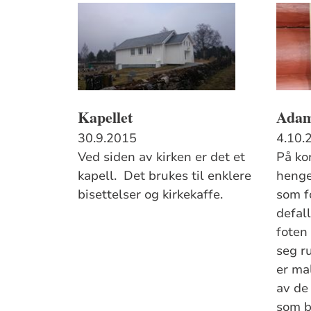
Kapellet
Adam
30.9.2015
4.10.
Ved siden av kirken er det et
På ko
kapell. Det brukes til enklere
henger
bisettelser og kirkekaffe.
som fo
defal
foten
seg r
er ma
av de 
som b