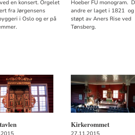
ved en kon­sert. Orgelet
Hoeber FU monogram. 
ert fra Jørgensens
andre er laget i 1821 og
byggeri i Oslo og er på
støpt av Aners Rise ved
em­mer.
Tønsberg.
tavlen
Kirkerommet
.2015
27.11.2015