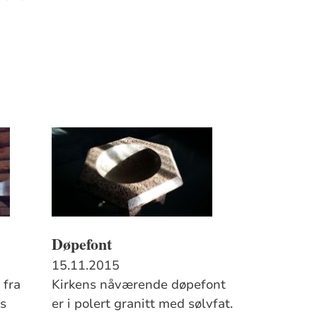
Døpefont
15.11.2015
 fra
Kirkens nåværende døpefont
rs
er i polert granitt med sølvfat.