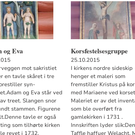
 og Eva
Korsfestelsesgruppe
2015
25.10.2015
rveggen mot sakristiet
I kirkens nordre sideskip
 en tavle skåret i tre
henger et maleri som
restiller syn­
fremstiller Kristus på kor
let.Adam og Eva står ved
med Mariaene ved korsets
 av treet. Slangen snor
Maleriet er av det invent
undt stammen. Fi­gurene
som ble overført fra
lt.Denne tavle er også
gamlekirken i 1731 .
ting som tilhørte kirken
Innskriften lyder slik:De
le revet i 1732.
Taffle haffuer Welacht.