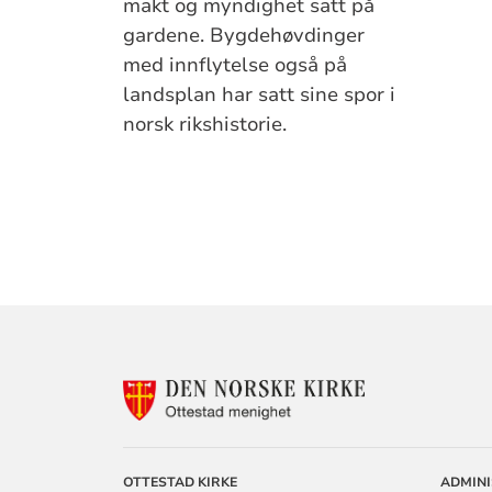
makt og myndighet satt på
gardene. Bygdehøvdinger
med inn­flytelse også på
landsplan har satt sine spor i
norsk rikshistorie.
KONTAKTINF
FOR
OTTESTAD
MENIGHET
OTTESTAD KIRKE
ADMIN