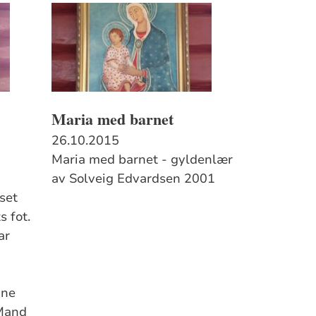
Maria med barnet
26.10.2015
Maria med barnet - gyldenlær
av Solveig Edvardsen 2001
­set
 fot.
ar
nne
 Mand