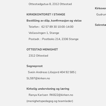
Ottestadgutua 8, 2312 Ottestad
Kirkeve
KIRKEKONTORET I STANGE
Gudrun
Bestilling av dåp, konfirmasjon og vielse
Sekret
Telefon : 62 57 89 30 10:00-14:00
Vollasvingen 1, Stange
Postadr. : Postboks 214, 2336 Stange
OTTESTAD MENIGHET
2312 Ottestad
Sogneprest
Svein Andreas Lillejord 404 92 585 |
SL597@kirken.no
Kirkelig undervisning og læring
Ranya Karlsen RK822@kirken.no
(menighetspedagog og teamleder)