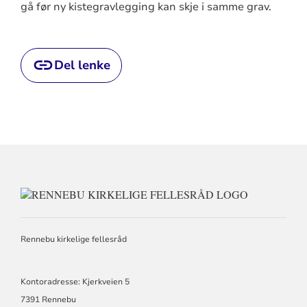
gå før ny kistegravlegging kan skje i samme grav.
Del lenke
KONTAKTI
FOR
RENNEBU
KIRKELIGE
Rennebu kirkelige fellesråd
FELLESRÅ
Kontoradresse: Kjerkveien 5
7391 Rennebu