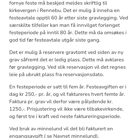
fornye feste må beskjed meldes skriftlig til
kirkevergen i Rennebu. Det er mulig å inneha en
festeavtale opptil 60 år etter siste gravlegging. Ved
særskilte tilfeller kan man få innvilget forlenget
festeperiode på inntil 80 år. Dette må da omsøkes i
god tid før festeavtale utgår siste gang.
Det er mulig å reservere gravtomt ved siden av ny
grav såfremt det er ledig plass. Dette må avklares
før gravlegging. Ved slik reservasjon vil det regnes
leie på ubrukt plass fra reservasjonsdato.
En festeperiode er satt til fem år. Festeavgiften er i
dag kr 250,- pr. år, og vil faktureres hvert femte år.
Faktura pr. grav vil derfor være pålydende kr.
1250,-. Prisjustering vil ikke være tilbakevirkende,
og først tre i kraft ved neste faktureringsperiode.
Ved bruk av minnelund vil det bli fakturert en
engangsavgift ( se Navnet minnelund).