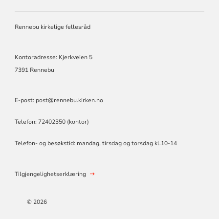
FOR
RENNEBU
KIRKELIGE
Rennebu kirkelige fellesråd
FELLESRÅ
Kontoradresse: Kjerkveien 5
7391 Rennebu
E-post: post@rennebu.kirken.no
Telefon: 72402350 (kontor)
Telefon- og besøkstid: mandag, tirsdag og torsdag kl.10-14
Tilgjengelighetserklæring
© 2026