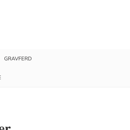
GRAVFERD
E
er