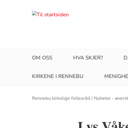
OM OSS
HVA SKJER?
D
KIRKENE I RENNEBU
MENIGH
Brødsmulesti
Rennebu kirkelige fellesråd
Nyheter - øvers
Lys Våke