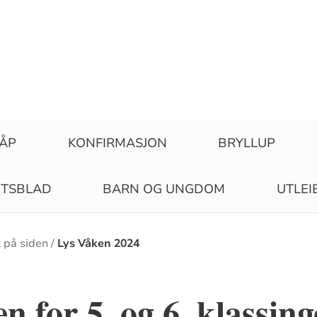
ÅP
KONFIRMASJON
BRYLLUP
ETSBLAD
BARN OG UNGDOM
UTLEI
t på siden
Lys Våken 2024
n for 5. og 6. klassing