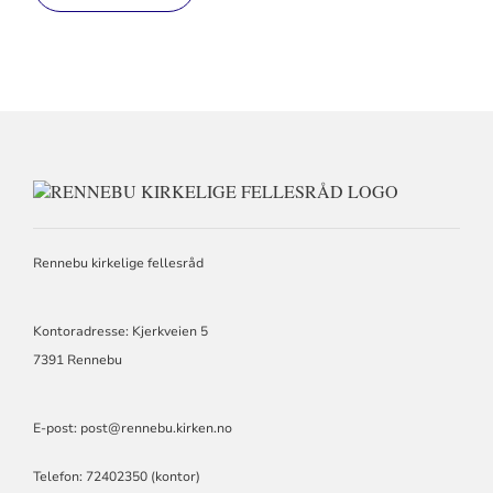
KONTAKTI
FOR
RENNEBU
KIRKELIGE
Rennebu kirkelige fellesråd
FELLESRÅ
Kontoradresse: Kjerkveien 5
7391 Rennebu
E-post: post@rennebu.kirken.no
Telefon: 72402350 (kontor)