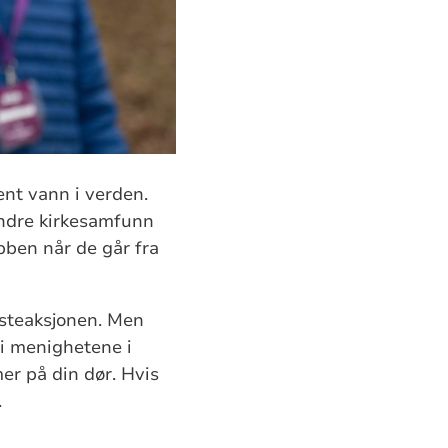
ent vann i verden.
andre kirkesamfunn
bben når de går fra
fasteaksjonen. Men
 i menighetene i
er på din dør. Hvis
.