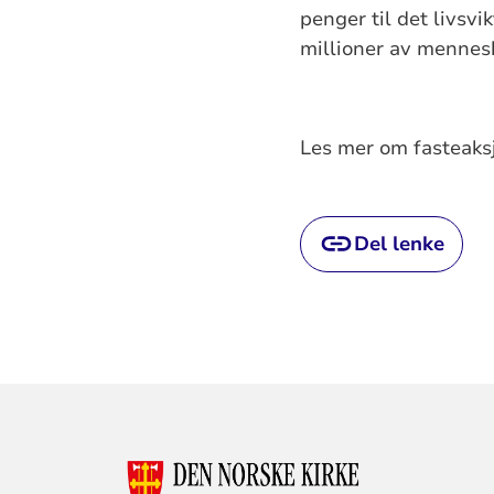
penger til det livsvi
millioner av mennes
Les mer om fasteaks
Del lenke
KONTAKTINF
FOR