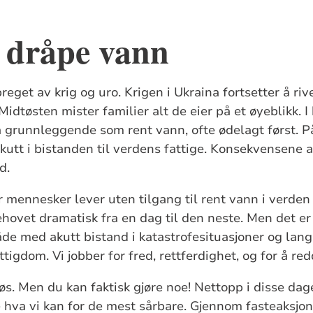
 dråpe vann
 preget av krig og uro. Krigen i Ukraina fortsetter å r
idtøsten mister familier alt de eier på et øyeblikk. I
 så grunnleggende som rent vann, ofte ødelagt først. 
 kutt i bistanden til verdens fattige. Konsekvensene a
d.
 mennesker lever uten tilgang til rent vann i verden i
hovet dramatisk fra en dag til den neste. Men det er
de med akutt bistand i katastrofesituasjoner og langs
tigdom. Vi jobber for fred, rettferdighet, og for å redd
løs. Men du kan faktisk gjøre noe! Nettopp i disse dag
e hva vi kan for de mest sårbare. Gjennom fasteaksjon