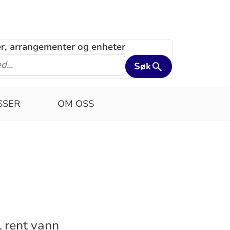
ler, arrangementer og enheter
Søk
SSER
OM OSS
l rent vann