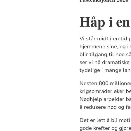
Håp i en
Vi står midt i en tid
hjemmene sine, og i M
blir tilgang til noe
ser vi nå dramatiske
tydelige i mange lan
Nesten 800 millioner
krigsområder øker be
Nødhjelp arbeider bå
å redusere nød og fat
Det er lett å bli mot
gode krefter og gjør