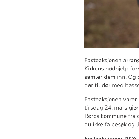
Fasteaksjonen arrang
Kirkens nødhjelp fo
samler dem inn. Og d
dør til dør med bøsse
Fasteaksjonen varer 
tirsdag 24. mars gjø
Røros kommune fra dø
du ikke få besøk og l
Fasteaksjonen 2026