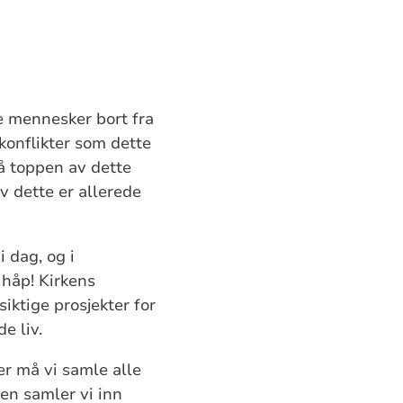
ive mennesker bort fra
 konflikter som dette
På toppen av dette
v dette er allerede
 dag, og i
 håp! Kirkens
iktige prosjekter for
e liv.
er må vi samle alle
en samler vi inn