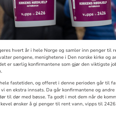
eres hvert år i hele Norge og samler inn penger til r
rvalter pengene, menighetene i Den norske kirke og 
et er særlig konfirmantene som gjør den viktigste jo
.
hele fastetiden, og offeret i denne perioden går til 
r vi en ekstra innsats. Da går konfirmantene og andre
r til dør med bøsse. Ta godt i mot dem når de komm
ikevel ønsker å gi penger til rent vann, vipps til 2426