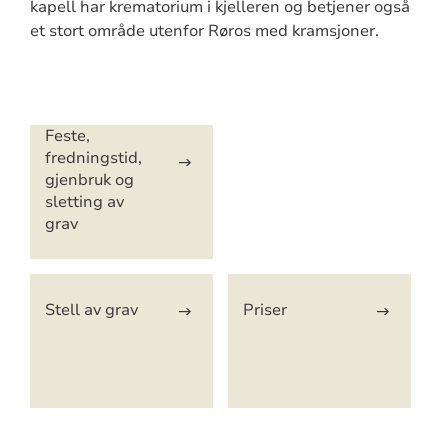
kapell har krematorium i kjelleren og betjener også
et stort område utenfor Røros med kramsjoner.
Artikkelsnarveger
Feste,
fredningstid,
gjenbruk og
sletting av
grav
Stell av grav
Priser