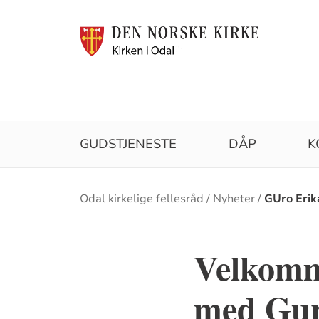
GUDSTJENESTE
DÅP
K
Brødsmulesti
Odal kirkelige fellesråd
Nyheter
GUro Erik
Velkomm
med Gur