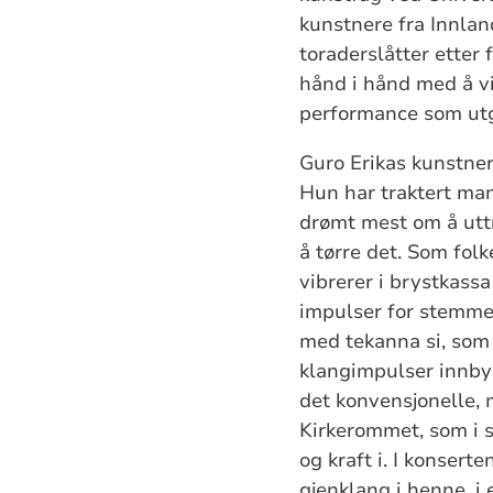
kunstnere fra Innlan
toraderslåtter etter 
hånd i hånd med å vi
performance som ut
Guro Erikas kunstner
Hun har traktert man
drømt mest om å uttr
å tørre det. Som fol
vibrerer i brystkassa
impulser for stemme
med tekanna si, som 
klangimpulser innbyr
det konvensjonelle, 
Kirkerommet, som i s
og kraft i. I konsert
gjenklang i henne, i 