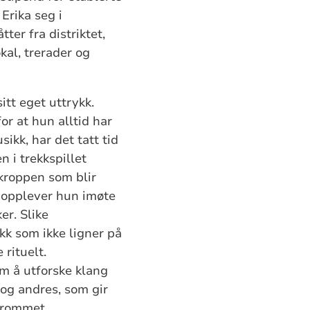
Erika seg i
ter fra distriktet,
kal, trerader og
tt eget uttrykk.
r at hun alltid har
kk, har det tatt tid
 i trekkspillet
 kroppen som blir
 opplever hun imøte
er. Slike
kk som ikke ligner på
rituelt.
om å utforske klang
 og andres, som gir
kerommet.