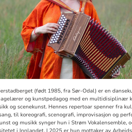
jerstadberget (født 1985, fra Sør-Odal) er en dansek
hagelærer og kunstpedagog med en multidisiplinær k
ikk og scenekunst. Hennes repertoar spenner fra kul
sang, til koreografi, scenografi, improvisasjon og perfo
nst og musikk synger hun i Strøm Vokalensemble, og 
itetet i Innlandet. I 2025 er hun mottaker av Arbeids