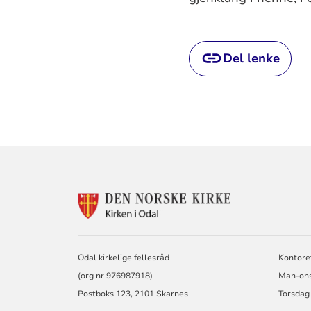
Del lenke
KONTAKTINF
FOR
ODAL
KIRKELIGE
FELLESRÅD
Odal kirkelige fellesråd
Kontoret
(org nr 976987918)
Man-ons
Postboks 123, 2101 Skarnes
Torsdag 