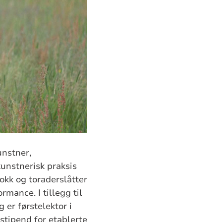
unstner,
unstnerisk praksis
okk og toraderslåtter
rmance. I tillegg til
er førstelektor i
stipend for etablerte