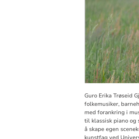
Guro Erika Trøseid G
folkemusiker, barne
med forankring i mus
til klassisk piano og 
å skape egen sceneku
kunstfag ved Univers