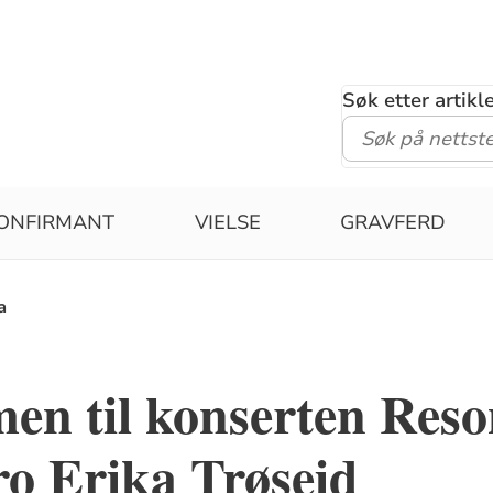
Søk etter artik
ONFIRMANT
VIELSE
GRAVFERD
a
en til konserten Res
o Erika Trøseid