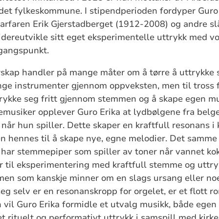
det fylkeskommune. I stipendperioden fordyper Guro 
farfaren Erik Gjerstadberget (1912-2008) og andre slåt
dereutvikle sitt eget eksperimentelle uttrykk med vo
gangspunkt.
skap handler på mange måter om å tørre å uttrykke si
ge instrumenter gjennom oppveksten, men til tross fo
ykke seg fritt gjennom stemmen og å skape egen musi
kemusiker opplever Guro Erika at lydbølgene fra belgen
 når hun spiller. Dette skaper en kraftfull resonans i
n hennes til å skape nye, egne melodier. Det samme
har stemmepiper som spiller av toner når vannet kok
 til eksperimentering med kraftfull stemme og uttry
men som kanskje minner om en slags ursang eller noe 
eg selv er en resonanskropp for orgelet, er et flott r
en vil Guro Erika formidle et utvalg musikk, både egen
et rituelt og performativt uttrykk i samspill med kir