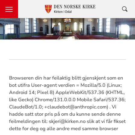
Browseren din har feilaktig blitt gjenskjent som en
bot utifra User-agent verdien = Mozilla/5.0 (Linux;
Android 14; Pixel 8) AppleWebKit/537.36 (KHTML,
like Gecko) Chrome/131.0.0.0 Mobile Safari/537.36;
ClaudeBot/1.0; +claudebot@anthropic.com) . Vi
hadde satt stor pris på om du kunne sende denne
feilmeldingen til: skjeri@kirken.no slik at vi får fikset
dette for deg og alle andre med samme browser