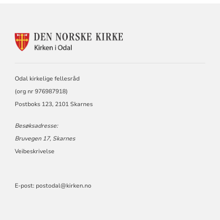
KONTAKTINFORMASJON
FOR
ODAL
KIRKELIGE
FELLESRÅD
Odal kirkelige fellesråd
(org nr 976987918)
Postboks 123, 2101 Skarnes
Besøksadresse:
Bruvegen 17, Skarnes
Veibeskrivelse
E-post:
postodal@kirken.no