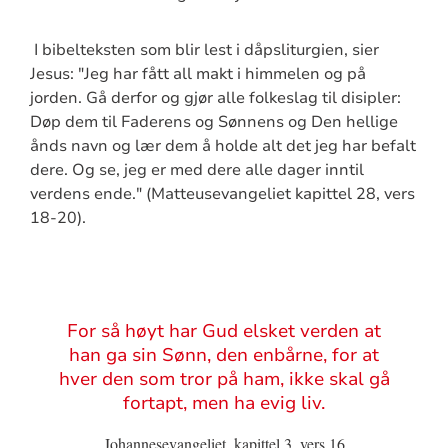
I bibelteksten som blir lest i dåpsliturgien, sier
Jesus: "Jeg har fått all makt i himmelen og på
jorden. Gå derfor og gjør alle folkeslag til disipler:
Døp dem til Faderens og Sønnens og Den hellige
ånds navn og lær dem å holde alt det jeg har befalt
dere. Og se, jeg er med dere alle dager inntil
verdens ende." (Matteusevangeliet kapittel 28, vers
18-20).
Sitat
For så høyt har Gud elsket verden at
han ga sin Sønn, den enbårne, for at
hver den som tror på ham, ikke skal gå
fortapt, men ha evig liv.
Johannesevangeliet, kapittel 3, vers 16