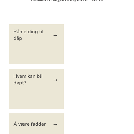
Artikkelsnarveger
Påmelding til
dåp
Hvem kan bli
døpt?
Å være fadder