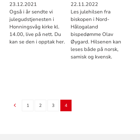
23.12.2021
22.11.2022
Også i år sendte vi
Les julehilsen fra
julegudstjenesten i
biskopen i Nord-
Honningsvåg kirke kl.
Hålogaland
14.00, live på nett. Du
bispedømme Olav
kan se den i opptak her.
Øygard. Hilsenen kan
leses både på norsk,
samisk og kvensk.
1
2
3
4