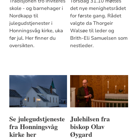
Tradisjonen tro inviteres
Torsdag 31.10 møttes
skole - og barnehager i
det nye menighetsrådet
Nordkapp til
for første gang. Rådet
julegudstjenester i
valgte da Thorgeir
Honningsvåg kirke, uka
Walsøe til leder og
før jul. Her finner du
Brith-Eli Samuelsen som
oversikten.
nestleder.
Se julegudstjeneste
Julehilsen fra
fra Honningsvåg
biskop Olav
kirke her
Øygard