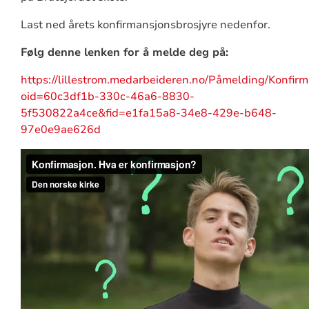
Last ned årets konfirmansjonsbrosjyre nedenfor.
Følg denne lenken for å melde deg på:
https://lillestrom.medarbeideren.no/Påmelding/Konfir
oid=60c3df1b-330c-46a6-8830-
5f530822a4ce&fid=e1fa15a8-34e8-429e-b648-
97e0e9ae626d