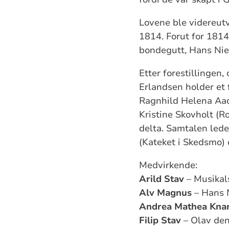
Lovene ble videreutv
1814. Forut for 181
bondegutt, Hans Nie
Etter forestillingen,
Erlandsen holder et
Ragnhild Helena Aad
Kristine Skovholt (Ro
delta. Samtalen lede
(Kateket i Skedsmo) o
Medvirkende:
Arild Stav
– Musikal
Alv Magnus
– Hans 
Andrea Mathea Kna
Filip Stav
– Olav den