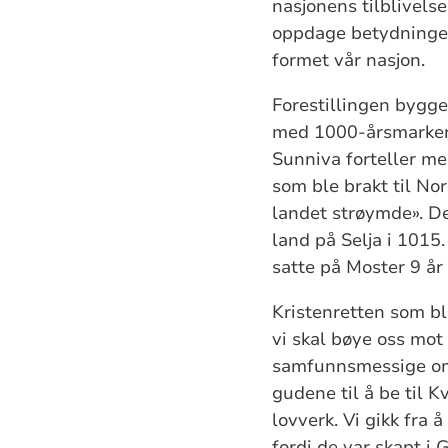
nasjonens tilblivels
oppdage betydningen 
formet vår nasjon.
Forestillingen bygger
med 1000-årsmarkeri
Sunniva forteller me
som ble brakt til Nor
landet strøymde». Det
land på Selja i 1015
satte på Moster 9 år
Kristenretten som bl
vi skal bøye oss mot 
samfunnsmessige omve
gudene til å be til Kv
lovverk. Vi gikk fra 
fordi de var skapt i 