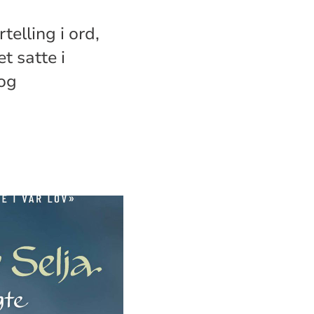
telling i ord,
t satte i
 og