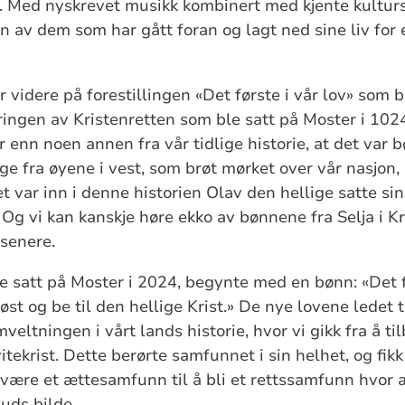
e. Med nyskrevet musikk kombinert med kjente kultursk
av dem som har gått foran og lagt ned sine liv for 
 videre på forestillingen «Det første i vår lov» som b
ngen av Kristenretten som ble satt på Moster i 1024
r enn noen annen fra vår tidlige historie, at det var
ge fra øyene i vest, som brøt mørket over vår nasjon, s
 var inn i denne historien Olav den hellige satte sine
. Og vi kan kanskje høre ekko av bønnene fra Selja i K
 senere.
e satt på Moster i 2024, begynte med en bønn: «Det fø
øst og be til den hellige Krist.» De nye lovene ledet t
ltningen i vårt lands historie, hvor vi gikk fra å ti
itekrist. Dette berørte samfunnet i sin helhet, og fikk 
å være et ættesamfunn til å bli et rettssamfunn hvor al
Guds bilde.