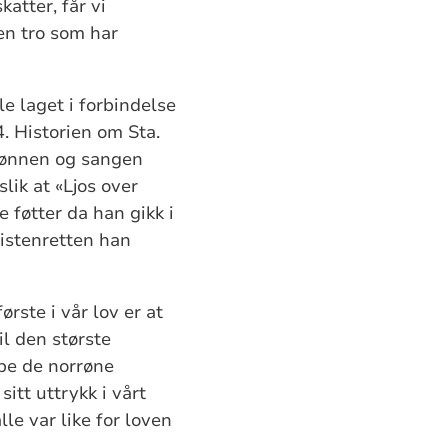
atter, får vi
en tro som har
le laget i forbindelse
. Historien om Sta.
 bønnen og sangen
lik at «Ljos over
 føtter da han gikk i
ristenretten han
rste i vår lov er at
il den største
lbe de norrøne
sitt uttrykk i vårt
le var like for loven