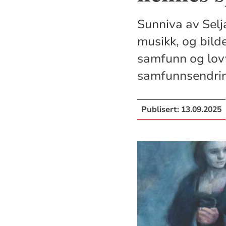
Sunniva av Selja
musikk, og bild
samfunn og lovv
samfunnsendrin
Publisert:
13.09.2025