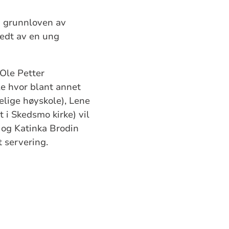
i grunnloven av
bedt av en ung
 Ole Petter
e hvor blant annet
lige høyskole), Lene
t i Skedsmo kirke) vil
 og Katinka Brodin
t servering.