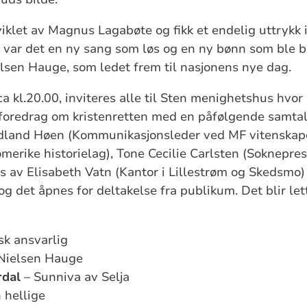
iklet av Magnus Lagabøte og fikk et endelig uttrykk 
4 var det en ny sang som løs og en ny bønn som ble 
lsen Hauge, som ledet frem til nasjonens nye dag.
 ca kl.20.00, inviteres alle til Sten menighetshus hvor
 foredrag om kristenretten med en påfølgende samtal
land Høen (Kommunikasjonsleder ved MF vitenskape
merike historielag), Tone Cecilie Carlsten (Soknepres
s av Elisabeth Vatn (Kantor i Lillestrøm og Skedsmo)
g det åpnes for deltakelse fra publikum. Det blir let
sk ansvarlig
Nielsen Hauge
rdal
– Sunniva av Selja
 hellige