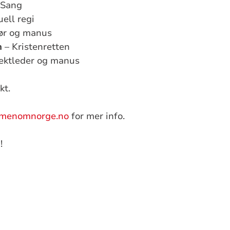
 Sang
uell regi
ør og manus
n
– Kristenretten
ektleder og manus
kt.
ommenomnorge.no
for mer info.
!