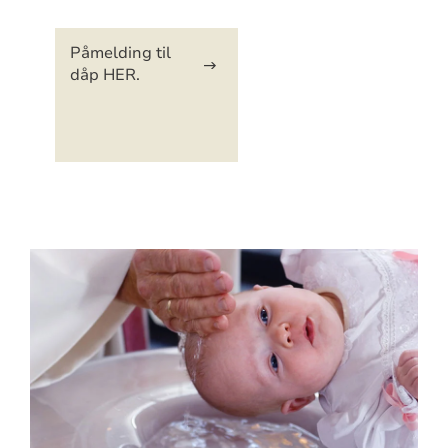
Artikkelsnarveger
Påmelding til
dåp HER.