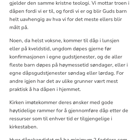
gjelder den samme kristne teologi. Vi mottar troen i
dåpen fordi vi er til, og fordi vi er og blir Guds barn
helt uavhengig av hva vi for det meste ellers blir
målt på.
Noen, da helst voksne, kommer til dåp i lunsjen
eller på kveldstid, ungdom døpes gjerne før
konfirmasjonen i egne gudstjenester, og de aller
fleste barn døpes på høymessetid søndager, eller i
egne dåpsgudstjenester søndag eller lørdag. For
andre igjen har det av ulike grunner vært mest
praktisk å ha dåpen i hjemmet.
Kirken imøtekommer deres ønsker med gode
høytidelige rammer for å gjennomføre dåp etter de
ressurser som til enhver tid er tilgjengelige i
kirkestaben.
Hver dåpskandidat må ha minimum 2 faddere som