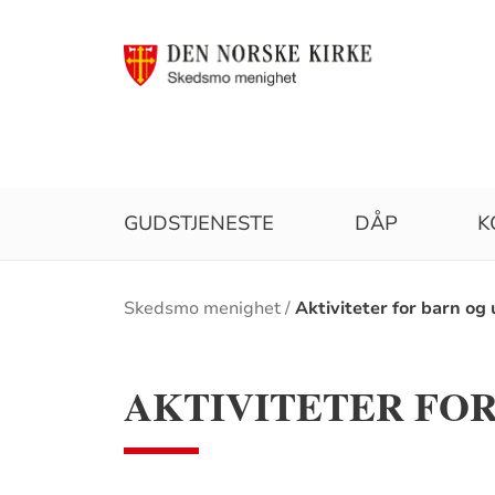
GUDSTJENESTE
DÅP
K
Brødsmulesti
Skedsmo menighet
Aktiviteter for barn o
AKTIVITETER FO