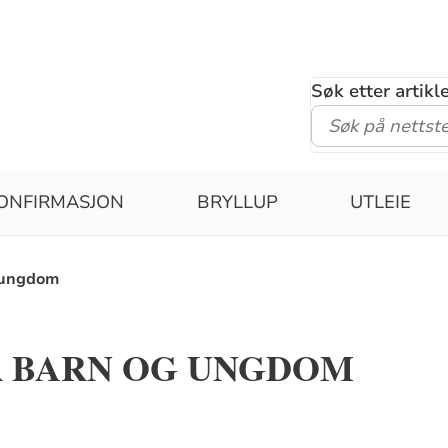
Søk etter artik
ONFIRMASJON
BRYLLUP
UTLEIE
g ungdom
R BARN OG UNGDOM