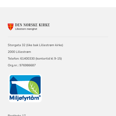
KONTAKTINFORMASJON
FOR
LILLESTRØM
MENIGHET
Storgata 32 (like bak Lillestrøm kirke)
2000 Lillestrøm
Telefon: 61400330 (kontortid kl 9-15)
Org.nr.: 976986687
Postboks 17