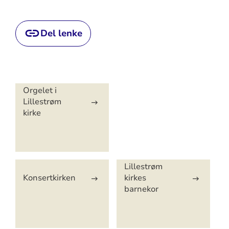
Del lenke
Artikkelsnarveger
Orgelet i
Lillestrøm
kirke
Lillestrøm
Konsertkirken
kirkes
barnekor