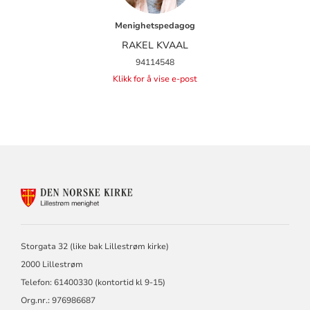
Menighetspedagog
RAKEL KVAAL
94114548
Klikk for å vise e-post
KONTAKTINFORMASJON
FOR
LILLESTRØM
MENIGHET
Storgata 32 (like bak Lillestrøm kirke)
2000 Lillestrøm
Telefon: 61400330 (kontortid kl 9-15)
Org.nr.: 976986687