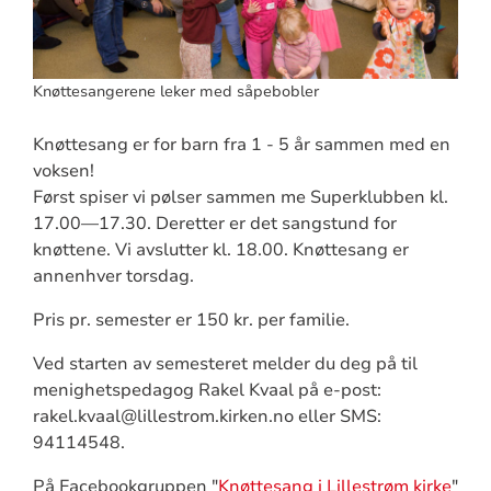
Knøttesangerene leker med såpebobler
Knøttesang er for barn fra 1 - 5 år sammen med en
voksen!
Først spiser vi pølser sammen me Superklubben kl.
17.00—17.30. Deretter er det sangstund for
knøttene. Vi avslutter kl. 18.00. Knøttesang er
annenhver torsdag.
Pris pr. semester er 150 kr. per familie.
Ved starten av semesteret melder du deg på til
menighetspedagog Rakel Kvaal på e-post:
rakel.kvaal@lillestrom.kirken.no eller SMS:
94114548.
På Facebookgruppen "
Knøttesang i Lillestrøm kirke
"