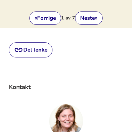
«
Forrige
Neste
»
1
av 7
Del lenke
Kontakt