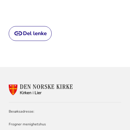
Del lenke
KONTAKTINFORMASJON
FOR
LIER
KIRKELIGE
FELLESRÅD
Besøksadresse:
Frogner menighetshus