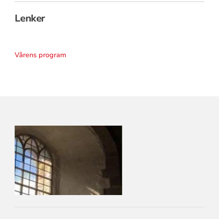
Lenker
Vårens program
KONTAKTINFORMASJON
FOR
LARVIK
KIRKELIGE
FELLESRÅD