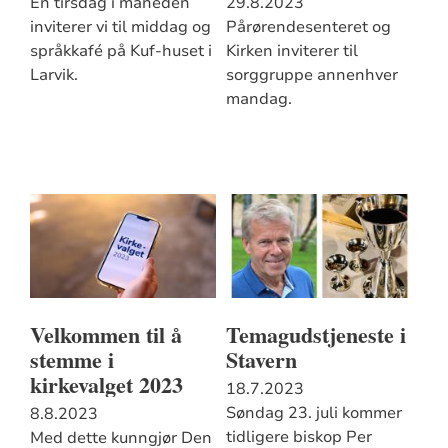
Én tirsdag i måneden
29.8.2023
inviterer vi til middag og
Pårørendesenteret og
språkkafé på Kuf-huset i
Kirken inviterer til
Larvik.
sorggruppe annenhver
mandag.
Velkommen til å
Temagudstjeneste i
stemme i
Stavern
kirkevalget 2023
18.7.2023
Søndag 23. juli kommer
8.8.2023
tidligere biskop Per
Med dette kunngjør Den