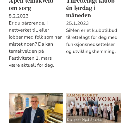
Åpen temakveld
Tilrettelagt klubb
om sorg
én lørdag i
måneden
8.2.2023
Er du pårørende, i
25.1.2023
nettverket til, eller
SiMen er et klubbtilbud
jobber med folk som har
tilrettelagt for deg med
mistet noen? Da kan
funksjonsnedsettelser
temakvelden på
og utviklingshemming.
Festiviteten 1. mars
være aktuell for deg.