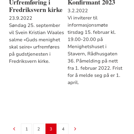
Urfremføring i
Konfirmant 2023
Fredriksvern kirke
3.2.2022
Vi inviterer til
23.9.2022
informasjonsmøte
Søndag 25. september
tirsdag 15. februar kl.
vil Svein Kristian ​Waales
19.00-20.00 på
salme «Guds menighet
Menighetshuset i
skal seire» urfremføres
Stavern, Rådhusgaten
på gudstjenesten i
36. Påmelding på nett
Fredriksvern kirke.
fra 1. februar 2022. Frist
for å melde seg på er 1.
april.
1
2
3
4