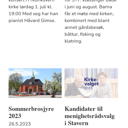
konsert i Fredriksvern
for 5.-7. klassinger både
kirke lørdag 1. juli kl.
i juni og august. Barna
19:00 Med seg har han
får et møte med kirken,
pianist Håvard Gimse.
kombinert med blant
annet gårdsbesøk,
båttur, fisking og
klatring.
Sommerbrosjyre
Kandidater til
2023
menighetsrådsvalg
i Stavern
26.5.2023