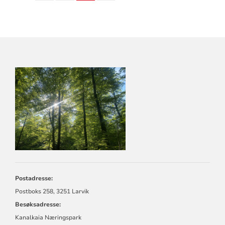
KONTAKTINFORMASJON
FOR
LARVIK
KIRKELIGE
FELLESRÅD
Postadresse:
Postboks 258, 3251 Larvik
Besøksadresse:
Kanalkaia Næringspark