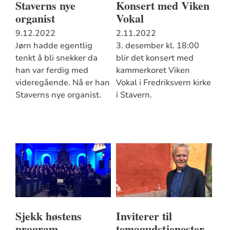
Staverns nye
Konsert med Viken
organist
Vokal
9.12.2022
2.11.2022
Jørn hadde egentlig
3. desember kl. 18:00
tenkt å bli snekker da
blir det konsert med
han var ferdig med
kammerkoret Viken
videregående. Nå er han
Vokal i Fredriksvern kirke
Staverns nye organist.
i Stavern.
Sjekk høstens
Inviterer til
program
temagudstjenester