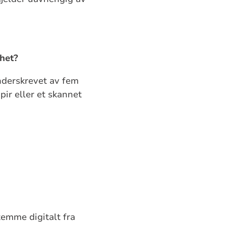
ghet?
nderskrevet av fem
pir eller et skannet
temme digitalt fra