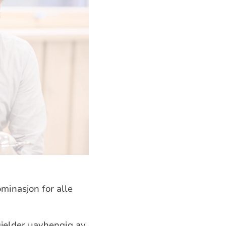
ominasjon for alle
gjelder uavhengig av