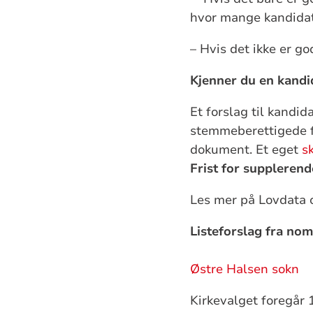
hvor mange kandidate
– Hvis det ikke er go
Kjenner du en kandi
Et forslag til kand
stemmeberettigede fo
dokument. Et eget
s
Frist for suppleren
Les mer på Lovdata
Listeforslag fra no
Østre Halsen sokn
Kirkevalget foregår 