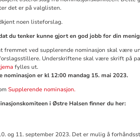
r det er på valglisten.
dkjent noen listeforslag.
dat du tenker kunne gjort en god jobb for din meni
idat fremmet ved supplerende nominasjon skal være u
rslagsstillere. Underskriftene skal være skrift på pa
kjema
fylles ut.
de nominasjon er kl 12:00 mandag 15. mai 2023.
 om
Supplerende nominasjon.
minasjonskomiteen i Østre Halsen finner du her:
10. og 11. september 2023. Det er mulig å forhåndss