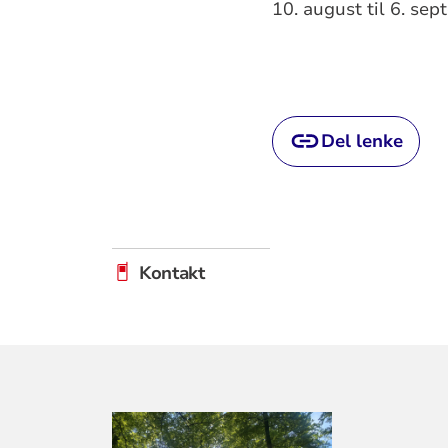
10. august til 6. se
Del lenke
Kontakt
KONTAKTINF
FOR