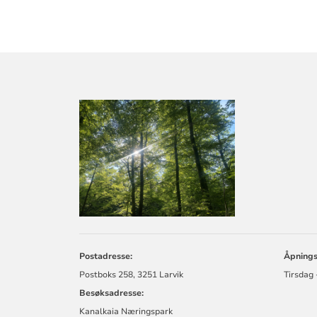
KONTAKTINF
FOR
LARVIK
KIRKELIGE
FELLESRÅD
Postadresse:
Åpningst
Postboks 258, 3251 Larvik
Tirsdag 
Besøksadresse:
Kanalkaia Næringspark