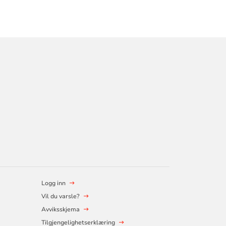
Logg inn
Vil du varsle?
Avviksskjema
Tilgjengelighetserklæring