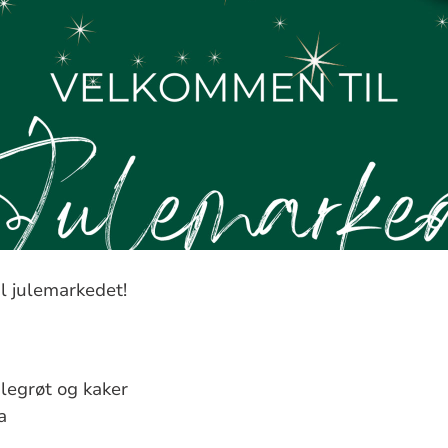
l julemarkedet!
ulegrøt og kaker
a