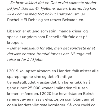
– Se hvor vakkert det er. Det er det vakreste stedet
på jord, ikke sant? Fjellene, dalen, trærne. Jeg kan
ikke komme meg fort nok ut i naturen
, smiler
Rachelle El Debs og ser utover Bekaadalen.
Libanon er et land som står i mange kriser, og
spesielt ungdom som Rachelle får føle det på
kroppen.
– Det er vanskelig for alle, men det vondeste er at
det ikke er noen fremtid for oss her. Vi unge må
reise ut for å få jobb.
I 2019 kollapset økonomien i landet, folk mistet alle
sparepengene sine og det offentlige
tjenestetilbudet krasjlandet. En lærer gikk fra å
tjene rundt 25 000 kroner i måneden til tusen
kroner i måneden. I 2020 ble hovedstaden Beirut
rammet av en massiv eksplosjon som blant annet
ødela landets viktigste kornlager. Så kom covid og