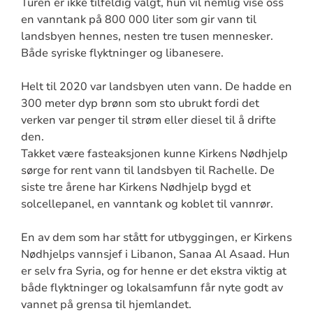
Turen er ikke tilfeldig valgt, hun vil nemlig vise oss
en vanntank på 800 000 liter som gir vann til
landsbyen hennes, nesten tre tusen mennesker.
Både syriske flyktninger og libanesere.
Helt til 2020 var landsbyen uten vann. De hadde en
300 meter dyp brønn som sto ubrukt fordi det
verken var penger til strøm eller diesel til å drifte
den.
Takket være fasteaksjonen kunne Kirkens Nødhjelp
sørge for rent vann til landsbyen til Rachelle. De
siste tre årene har Kirkens Nødhjelp bygd et
solcellepanel, en vanntank og koblet til vannrør.
En av dem som har stått for utbyggingen, er Kirkens
Nødhjelps vannsjef i Libanon, Sanaa Al Asaad. Hun
er selv fra Syria, og for henne er det ekstra viktig at
både flyktninger og lokalsamfunn får nyte godt av
vannet på grensa til hjemlandet.