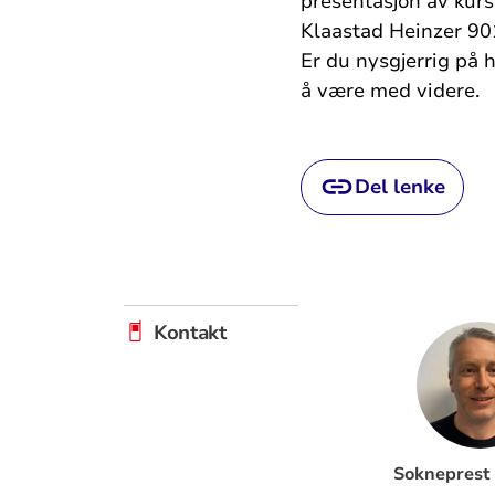
presentasjon av kurs
Klaastad Heinzer 90
Er du nysgjerrig på 
å være med videre.
Del lenke
Kontakt
Sokneprest i