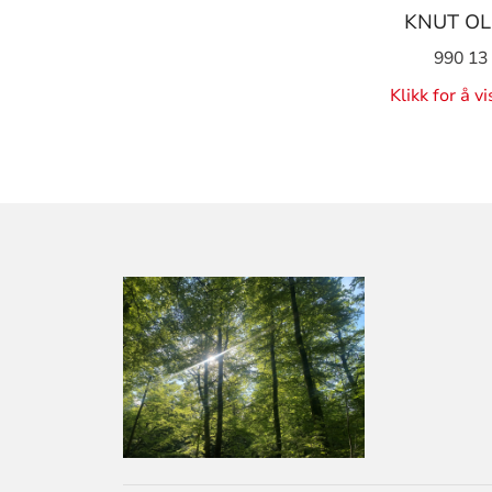
KNUT OL
990 13
Klikk for å v
KONTAKTINF
FOR
LARVIK
KIRKELIGE
FELLESRÅD