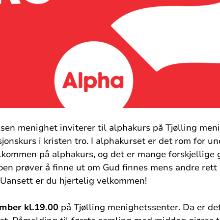
lsen menighet inviterer til alphakurs på Tjølling meni
jonskurs i kristen tro. I alphakurset er det rom for u
velkommen på a
lphakurs
, og det er mange forskjellige 
en prøver å finne ut om Gud finnes mens andre rett o
 Uansett er du hjertelig velkommen!
ember kl.19.00
på Tjølling menighetssenter. Da er d