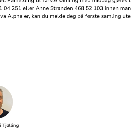
et. Påmelding til første samling med middag gjøres t
1 04 251 eller Anne Stranden 468 52 103 innen man
hva Alpha er, kan du melde deg på første samling uten
 Tjølling