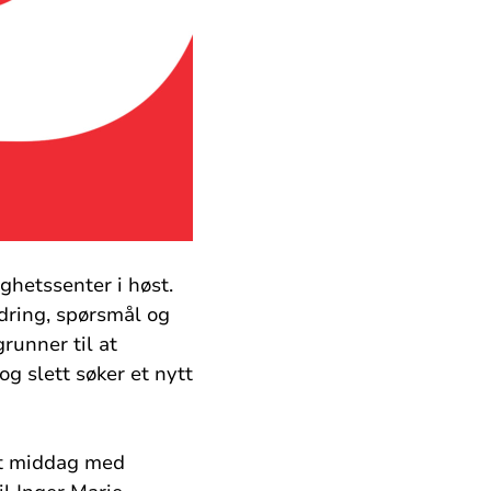
ghetssenter i høst.
ndring, spørsmål og
grunner til at
g slett søker et nytt
et middag med