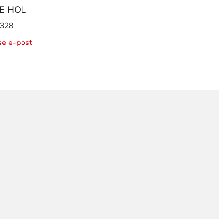
E HOL
 328
ise e-post
ORMASJON