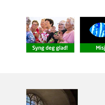
Artikkelsnarveger
KONTAKTINF
FOR
LARVIK
KIRKELIGE