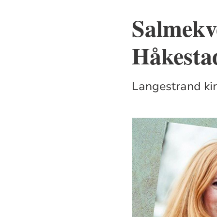
Salmekve
Håkesta
Langestrand kir