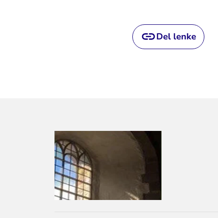
Del lenke
KONTAKTINF
FOR
LARVIK
KIRKELIGE
FELLESRÅD