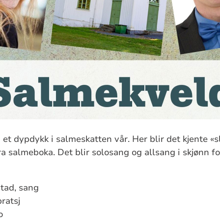
 et dypdykk i salmeskatten vår. Her blir det kjente «
ra salmeboka. Det blir solosang og allsang i skjønn fo
tad, sang
ratsj
o