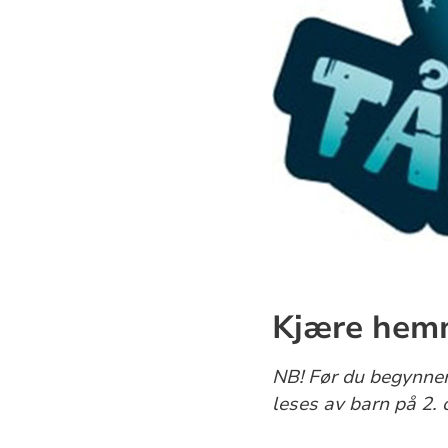
Kjære hemm
NB! Før du begynner 
leses av barn på 2. o