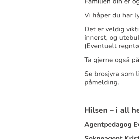
Familien din er og
Vi håper du har l
Det er veldig vikt
innerst, og utebu
(Eventuelt regntø
Ta gjerne også på
Se brosjyra som 
påmelding.
Hilsen – i all 
Agentpedagog E
Sokneagent Kris