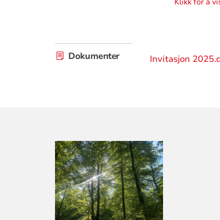
Klikk for å v
Dokumenter
Invitasjon 2025.
KONTAKTINF
FOR
LARVIK
KIRKELIGE
FELLESRÅD