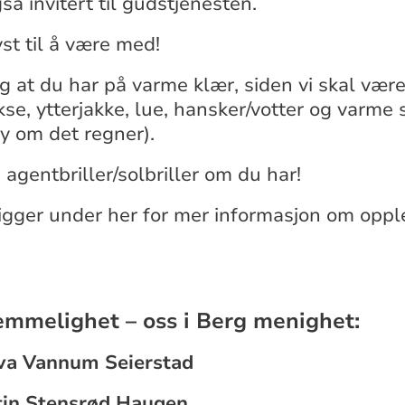
så invitert til gudstjenesten.
yst til å være med!
ig at du har på varme klær, siden vi skal være
kse, ytterjakke, lue, hansker/votter og varme
y om det regner).
 agentbriller/solbriller om du har!
ligger under her for mer informasjon om opp
hemmelighet – oss i Berg menighet:
va Vannum Seierstad
tin Stensrød Haugen