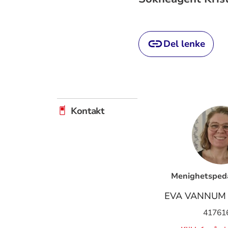
Del lenke
Kontakt
Menighetspeda
EVA VANNUM 
41761