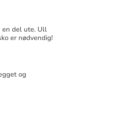
 en del ute. Ull
 sko er nødvendig!
legget og