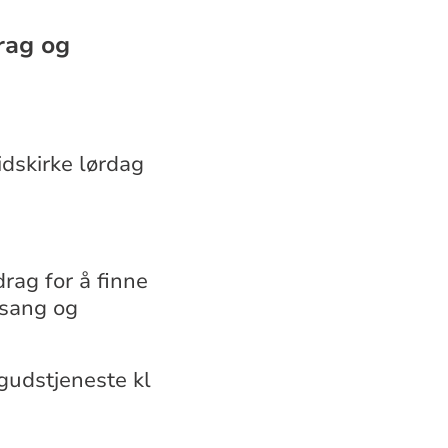
rag og
idskirke lørdag
ag for å finne
, sang og
-gudstjeneste kl