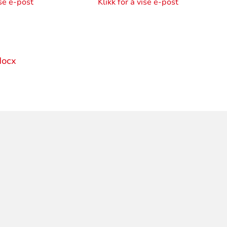
ise e-post
Klikk for å vise e-post
docx
ORMASJON