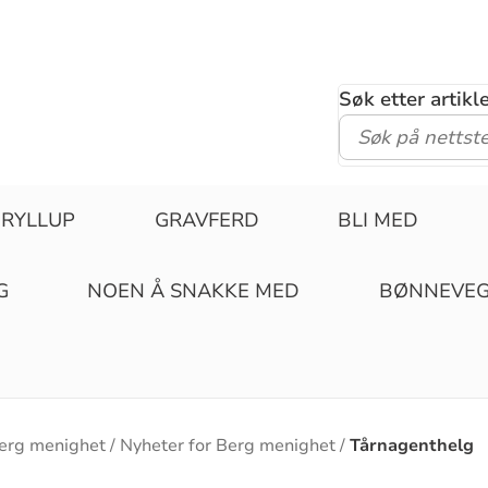
Søk etter artik
RYLLUP
GRAVFERD
BLI MED
G
NOEN Å SNAKKE MED
BØNNEVE
erg menighet
Nyheter for Berg menighet
Tårnagenthelg