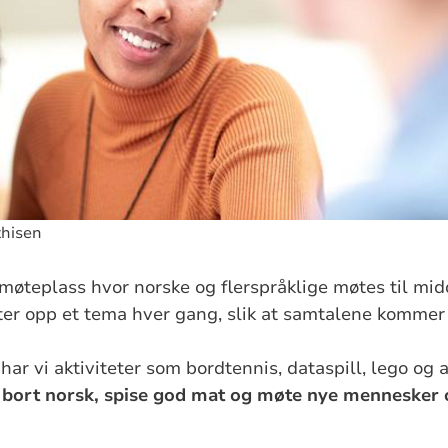
thisen
 møteplass hvor norske og flerspråklige møtes til mi
tter opp et tema hver gang, slik at samtalene kommer 
ar vi aktiviteter som bordtennis, dataspill, lego og a
 bort norsk, spise god mat og møte nye mennesker o