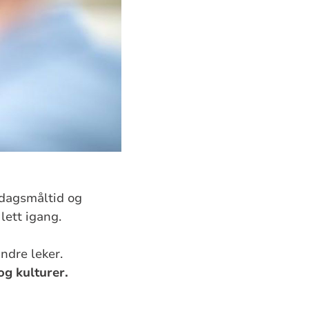
ddagsmåltid og
lett igang.
ndre leker.
g kulturer.