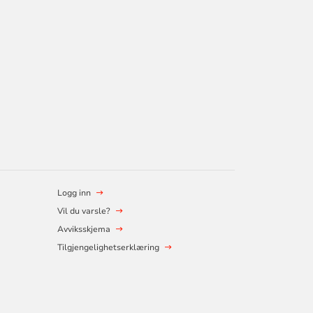
Logg inn
Vil du varsle?
Avviksskjema
Tilgjengelighetserklæring