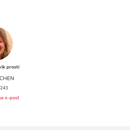
vik prosti
ØCHEN
 243
ise e-post