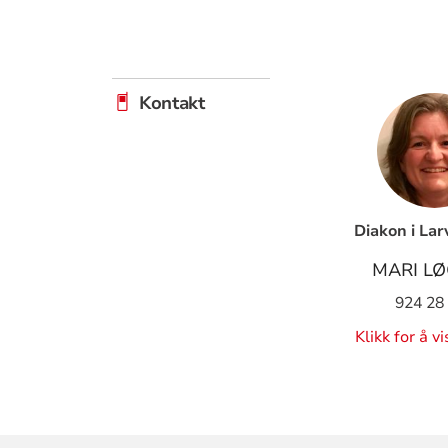
Kontakt
Diakon i Lar
MARI L
924 28
Klikk for å v