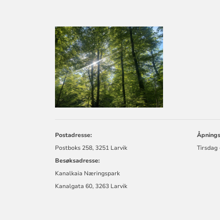
KONTAKTINF
FOR
LARVIK
KIRKELIGE
FELLESRÅD
Postadresse:
Åpningst
Postboks 258, 3251 Larvik
Tirsdag 
Besøksadresse:
Kanalkaia Næringspark
Kanalgata 60, 3263 Larvik