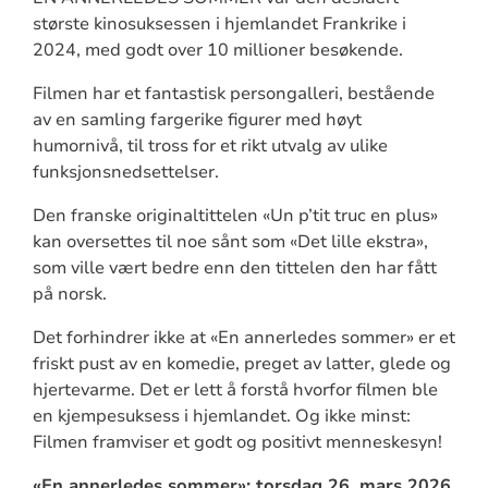
største kinosuksessen i hjemlandet Frankrike i
2024, med godt over 10 millioner besøkende.
Filmen har et fantastisk persongalleri, bestående
av en samling fargerike figurer med høyt
humornivå, til tross for et rikt utvalg av ulike
funksjonsnedsettelser.
Den franske originaltittelen «Un p’tit truc en plus»
kan oversettes til noe sånt som «Det lille ekstra»,
som ville vært bedre enn den tittelen den har fått
på norsk.
Det forhindrer ikke at «En annerledes sommer» er et
friskt pust av en komedie, preget av latter, glede og
hjertevarme. Det er lett å forstå hvorfor filmen ble
en kjempesuksess i hjemlandet. Og ikke minst:
Filmen framviser et godt og positivt menneskesyn!
«En annerledes sommer»: torsdag 26. mars 2026