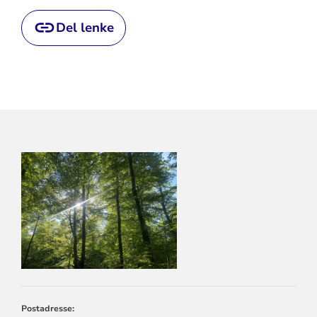
Del lenke
KONTAKTINFORMASJON
FOR
LARVIK
KIRKELIGE
FELLESRÅD
Postadresse: