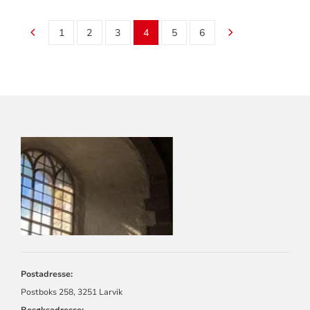
1
2
3
4
5
6
KONTAKTINFORMASJON
FOR
LARVIK
KIRKELIGE
FELLESRÅD
Postadresse:
Postboks 258, 3251 Larvik
Besøksadresse: