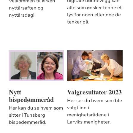
digitale bønnevegg kan
Velkommen til kirken
alle som ønsker tenne et
nyttårsaften og
lys for noen eller noe de
nyttårsdag!
tenker på.
Nytt
Valgresultater 2023
bispedømmeråd
Her ser du hvem som ble
valgt inn i
Her kan du se hvem som
menighetsrådene i
sitter i Tunsberg
Larviks menigheter.
bispedømmeråd.