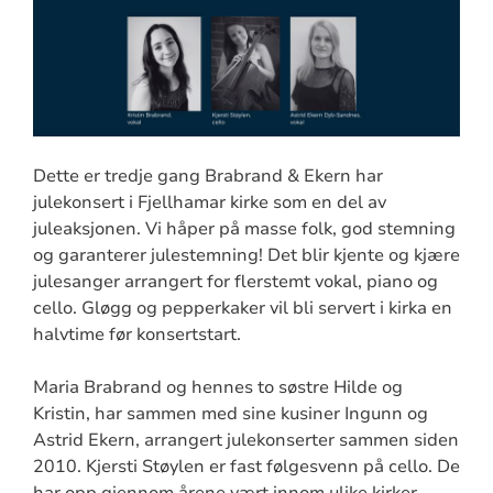
Dette er tredje gang Brabrand & Ekern har
julekonsert i Fjellhamar kirke som en del av
juleaksjonen. Vi håper på masse folk, god stemning
og garanterer julestemning! Det blir kjente og kjære
julesanger arrangert for flerstemt vokal, piano og
cello. Gløgg og pepperkaker vil bli servert i kirka en
halvtime før konsertstart.
Maria Brabrand og hennes to søstre Hilde og
Kristin, har sammen med sine kusiner Ingunn og
Astrid Ekern, arrangert julekonserter sammen siden
2010. Kjersti Støylen er fast følgesvenn på cello. De
har opp gjennom årene vært innom ulike kirker