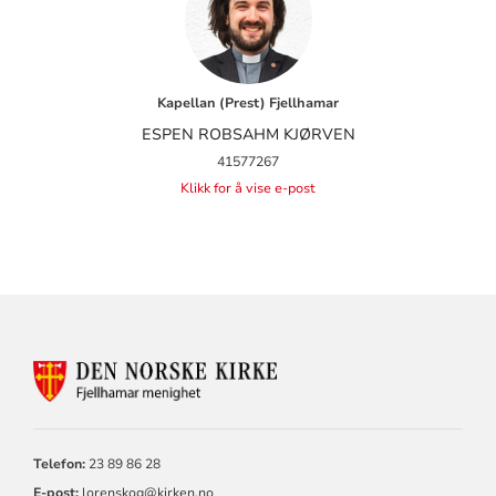
Kapellan (Prest) Fjellhamar
ESPEN ROBSAHM KJØRVEN
41577267
Klikk for å vise e-post
KONTAKTINFORMASJON
FOR
FJELLHAMAR
MENIGHET
Telefon:
23 89 86 28
E-post:
lorenskog@kirken.no