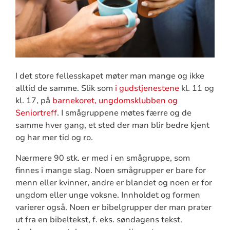
I det store fellesskapet møter man mange og ikke
alltid de samme. Slik som
i gudstjenestene
kl. 11 og
kl. 17, på
barnekoret, ungdomsklubben og
Seniortreff
. I smågruppene møtes færre og de
samme hver gang, et sted der man blir bedre kjent
og har mer tid og ro.
Nærmere 90 stk. er med i en smågruppe, som
finnes i mange slag. Noen smågrupper er bare for
menn eller kvinner, andre er blandet og noen er for
ungdom eller unge voksne. Innholdet og formen
varierer også. Noen er bibelgrupper der man prater
ut fra en bibeltekst, f. eks. søndagens tekst.