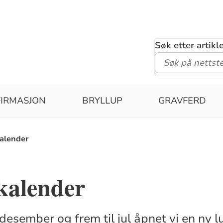
Søk etter artik
IRMASJON
BRYLLUP
GRAVFERD
alender
kalender
desember og frem til jul åpnet vi en ny lu