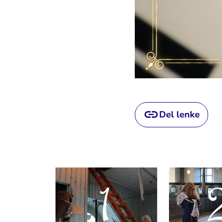
Del lenke
Artikkelsnarveger