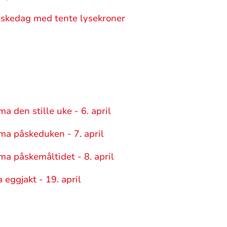
åskedag med tente lysekroner
a den stille uke - 6. april
ma påskeduken - 7. april
ma påskemåltidet - 8. april
 eggjakt - 19. april