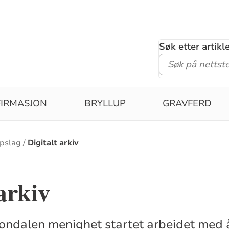
Søk etter artik
IRMASJON
BRYLLUP
GRAVFERD
pslag
Digitalt arkiv
 arkiv
ndalen menighet startet arbeidet med å