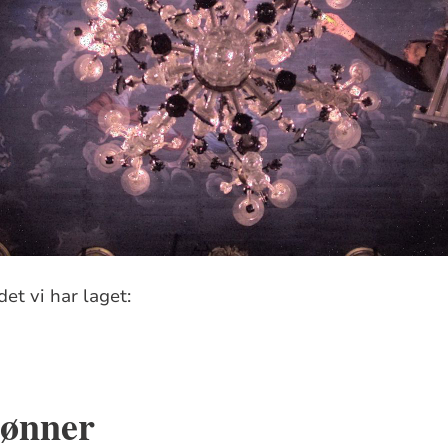
det vi har laget:
ønner