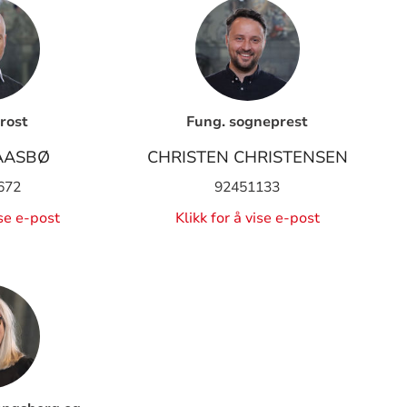
rost
Fung. sogneprest
AASBØ
CHRISTEN CHRISTENSEN
672
92451133
ise e-post
Klikk for å vise e-post