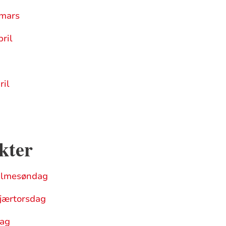
 mars
ril
ril
kter
Palmesøndag
kjærtorsdag
dag