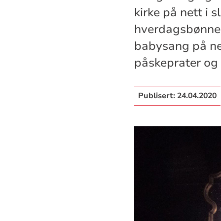
kirke på nett i 
hverdagsbønner,
babysang på net
påskeprater og a
Publisert:
24.04.2020