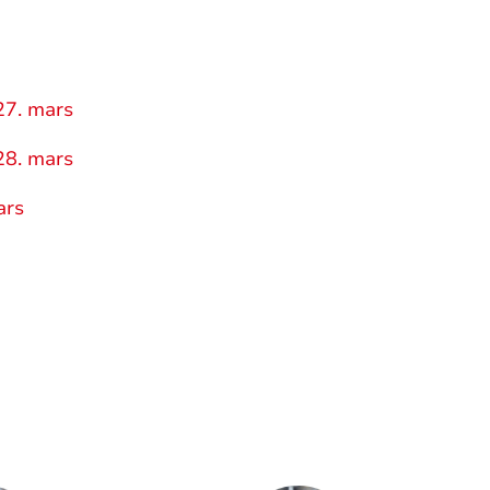
27. mars
28. mars
ars