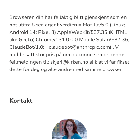
Browseren din har feilaktig blitt gjenskjent som en
bot utifra User-agent verdien = Mozilla/5.0 (Linux;
Android 14; Pixel 8) AppleWebKit/537.36 (KHTML,
like Gecko) Chrome/131.0.0.0 Mobile Safari/537.36;
ClaudeBot/1.0; +claudebot@anthropic.com) . Vi
hadde satt stor pris på om du kunne sende denne
feilmeldingen til: skjeri@kirken.no slik at vi får fikset
dette for deg og alle andre med samme browser
Kontakt