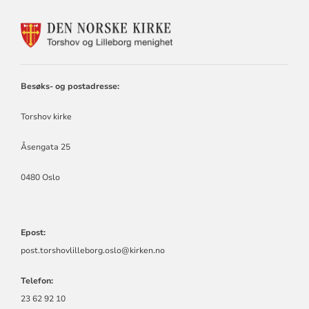
KONTAKTINFORMASJON
FOR
TORSHOV
OG
LILLEBORG
Besøks- og postadresse:
SOKN
Torshov kirke
Åsengata 25
0480 Oslo
Epost:
post.torshovlilleborg.oslo@kirken.no
Telefon:
23 62 92 10